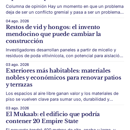
Columna de opinión Hay un momento en que un problema
deja de ser un conflicto gremial y pasa a ser un problema
de país. Maldonado está en ese punto, y conviene decirlo
04 ago. 2026
sin rodeos: lo que está en juego en Punta del Este no es
Restos de vid y hongos: el invento
una obra, ni una temporada,
mendocino que puede cambiar la
construcción
Investigadores desarrollan paneles a partir de micelio y
residuos de poda vitivinícola, con potencial para aislación
térmica y acústica de menor impacto ambiental. Mendoza
03 ago. 2026
puede convertir un residuo vitivinícola en un material de
Exteriores más habitables: materiales
construcción. El desarrollo parte de restos de poda de vid
nobles y económicos para renovar patios
y micelio, la parte vegetativa de los
y terrazas
Los espacios al aire libre ganan valor y los materiales de
piso se vuelven clave para sumar uso, durabilidad y
estética sin encarar una gran obra. Patios, jardines chicos
03 ago. 2026
y terrazas se volvieron protagonistas de la vivienda.
El Mukaab: el edificio que podría
Después de años en los que el exterior era visto como un
contener 20 Empire State
plus,
El proyecto tendrá 400 metros de alto, ancho y largo, y