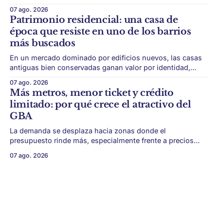
desarrollo puede ser tan importante como la ubicación. El
07 ago. 2026
éxito de un desarrollo inmobiliario ya no depende solo de
Patrimonio residencial: una casa de
conseguir un buen terreno. En un mercado más exigente,
época que resiste en uno de los barrios
la estructura financiera, legal
más buscados
En un mercado dominado por edificios nuevos, las casas
antiguas bien conservadas ganan valor por identidad,
escala y detalles difíciles de replicar. Belgrano conserva
07 ago. 2026
algunas piezas residenciales que cuentan otra historia del
Más metros, menor ticket y crédito
barrio. En medio de torres, edificios nuevos y proyectos
limitado: por qué crece el atractivo del
premium, todavía aparecen casas de más de 100 años
GBA
La demanda se desplaza hacia zonas donde el
presupuesto rinde más, especialmente frente a precios
firmes en CABA y menor acceso al crédito hipotecario. El
07 ago. 2026
Conurbano vuelve a ganar protagonismo en el mapa
inmobiliario. La lógica es simple: con el crédito hipotecario
más limitado y los precios de CABA todavía