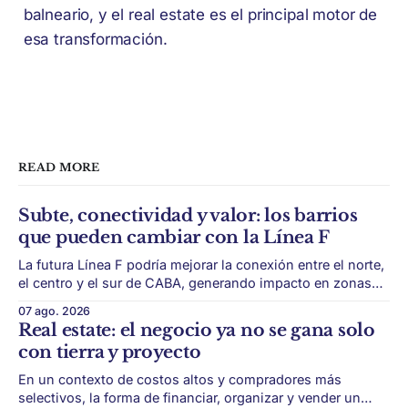
balneario, y el real estate es el principal motor de
esa transformación.
READ MORE
Subte, conectividad y valor: los barrios
que pueden cambiar con la Línea F
La futura Línea F podría mejorar la conexión entre el norte,
el centro y el sur de CABA, generando impacto en zonas
con menor acceso histórico al subte. La infraestructura de
07 ago. 2026
transporte puede cambiar el mapa inmobiliario de una
Real estate: el negocio ya no se gana solo
ciudad. La futura Línea F del subte busca mejorar la
con tierra y proyecto
conexión
En un contexto de costos altos y compradores más
selectivos, la forma de financiar, organizar y vender un