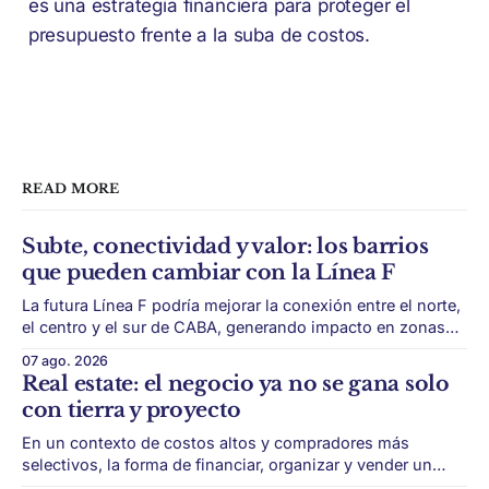
es una estrategia financiera para proteger el
presupuesto frente a la suba de costos.
READ MORE
Subte, conectividad y valor: los barrios
que pueden cambiar con la Línea F
La futura Línea F podría mejorar la conexión entre el norte,
el centro y el sur de CABA, generando impacto en zonas
con menor acceso histórico al subte. La infraestructura de
07 ago. 2026
transporte puede cambiar el mapa inmobiliario de una
Real estate: el negocio ya no se gana solo
ciudad. La futura Línea F del subte busca mejorar la
con tierra y proyecto
conexión
En un contexto de costos altos y compradores más
selectivos, la forma de financiar, organizar y vender un
desarrollo puede ser tan importante como la ubicación. El