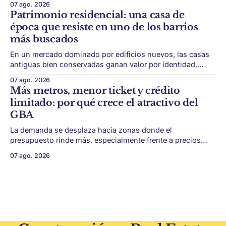
07 ago. 2026
éxito de un desarrollo inmobiliario ya no depende solo de
Patrimonio residencial: una casa de
conseguir un buen terreno. En un mercado más exigente,
época que resiste en uno de los barrios
la estructura financiera, legal
más buscados
En un mercado dominado por edificios nuevos, las casas
antiguas bien conservadas ganan valor por identidad,
escala y detalles difíciles de replicar. Belgrano conserva
07 ago. 2026
algunas piezas residenciales que cuentan otra historia del
Más metros, menor ticket y crédito
barrio. En medio de torres, edificios nuevos y proyectos
limitado: por qué crece el atractivo del
premium, todavía aparecen casas de más de 100 años
GBA
La demanda se desplaza hacia zonas donde el
presupuesto rinde más, especialmente frente a precios
firmes en CABA y menor acceso al crédito hipotecario. El
07 ago. 2026
Conurbano vuelve a ganar protagonismo en el mapa
inmobiliario. La lógica es simple: con el crédito hipotecario
más limitado y los precios de CABA todavía