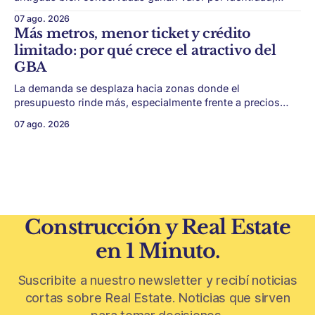
escala y detalles difíciles de replicar. Belgrano conserva
07 ago. 2026
algunas piezas residenciales que cuentan otra historia del
Más metros, menor ticket y crédito
barrio. En medio de torres, edificios nuevos y proyectos
limitado: por qué crece el atractivo del
premium, todavía aparecen casas de más de 100 años
GBA
La demanda se desplaza hacia zonas donde el
presupuesto rinde más, especialmente frente a precios
firmes en CABA y menor acceso al crédito hipotecario. El
07 ago. 2026
Conurbano vuelve a ganar protagonismo en el mapa
inmobiliario. La lógica es simple: con el crédito hipotecario
más limitado y los precios de CABA todavía
Construcción y Real Estate
en 1 Minuto.
Suscribite a nuestro newsletter y recibí noticias
cortas sobre Real Estate. Noticias que sirven