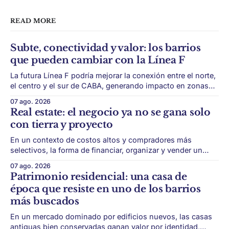
READ MORE
Subte, conectividad y valor: los barrios
que pueden cambiar con la Línea F
La futura Línea F podría mejorar la conexión entre el norte,
el centro y el sur de CABA, generando impacto en zonas
con menor acceso histórico al subte. La infraestructura de
07 ago. 2026
transporte puede cambiar el mapa inmobiliario de una
Real estate: el negocio ya no se gana solo
ciudad. La futura Línea F del subte busca mejorar la
con tierra y proyecto
conexión
En un contexto de costos altos y compradores más
selectivos, la forma de financiar, organizar y vender un
desarrollo puede ser tan importante como la ubicación. El
07 ago. 2026
éxito de un desarrollo inmobiliario ya no depende solo de
Patrimonio residencial: una casa de
conseguir un buen terreno. En un mercado más exigente,
época que resiste en uno de los barrios
la estructura financiera, legal
más buscados
En un mercado dominado por edificios nuevos, las casas
antiguas bien conservadas ganan valor por identidad,