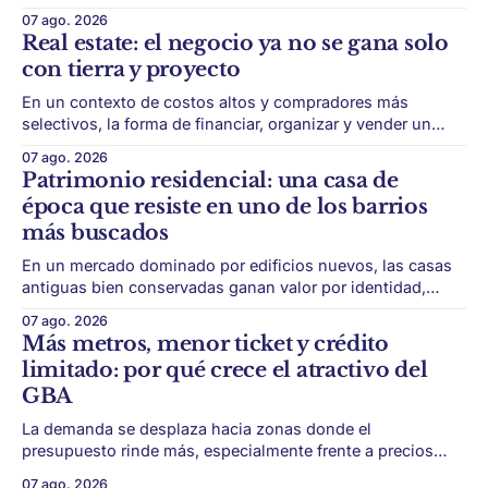
con menor acceso histórico al subte. La infraestructura de
07 ago. 2026
transporte puede cambiar el mapa inmobiliario de una
Real estate: el negocio ya no se gana solo
ciudad. La futura Línea F del subte busca mejorar la
con tierra y proyecto
conexión
En un contexto de costos altos y compradores más
selectivos, la forma de financiar, organizar y vender un
desarrollo puede ser tan importante como la ubicación. El
07 ago. 2026
éxito de un desarrollo inmobiliario ya no depende solo de
Patrimonio residencial: una casa de
conseguir un buen terreno. En un mercado más exigente,
época que resiste en uno de los barrios
la estructura financiera, legal
más buscados
En un mercado dominado por edificios nuevos, las casas
antiguas bien conservadas ganan valor por identidad,
escala y detalles difíciles de replicar. Belgrano conserva
07 ago. 2026
algunas piezas residenciales que cuentan otra historia del
Más metros, menor ticket y crédito
barrio. En medio de torres, edificios nuevos y proyectos
limitado: por qué crece el atractivo del
premium, todavía aparecen casas de más de 100 años
GBA
La demanda se desplaza hacia zonas donde el
presupuesto rinde más, especialmente frente a precios
firmes en CABA y menor acceso al crédito hipotecario. El
07 ago. 2026