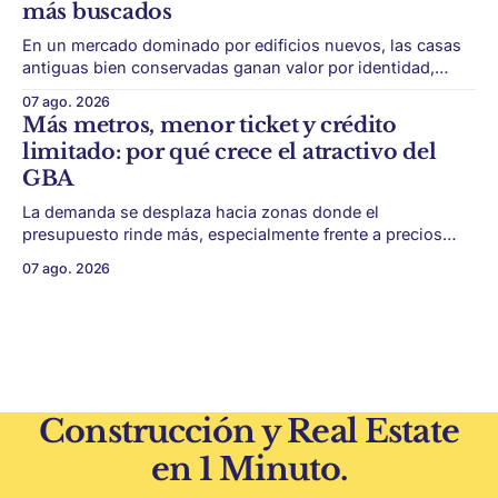
más buscados
En un mercado dominado por edificios nuevos, las casas
antiguas bien conservadas ganan valor por identidad,
escala y detalles difíciles de replicar. Belgrano conserva
07 ago. 2026
algunas piezas residenciales que cuentan otra historia del
Más metros, menor ticket y crédito
barrio. En medio de torres, edificios nuevos y proyectos
limitado: por qué crece el atractivo del
premium, todavía aparecen casas de más de 100 años
GBA
La demanda se desplaza hacia zonas donde el
presupuesto rinde más, especialmente frente a precios
firmes en CABA y menor acceso al crédito hipotecario. El
07 ago. 2026
Conurbano vuelve a ganar protagonismo en el mapa
inmobiliario. La lógica es simple: con el crédito hipotecario
más limitado y los precios de CABA todavía
Construcción y Real Estate
en 1 Minuto.