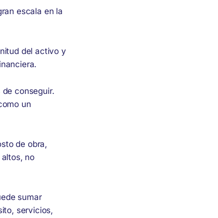
gran escala en la
itud del activo y
inanciera.
 de conseguir.
 como un
osto de obra,
altos, no
puede sumar
to, servicios,