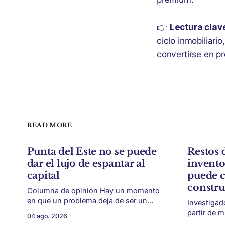
👉
Lectura clav
ciclo inmobiliari
convertirse en p
READ MORE
Punta del Este no se puede
Restos 
dar el lujo de espantar al
invent
capital
puede c
constr
Columna de opinión Hay un momento
en que un problema deja de ser un
Investigad
conflicto gremial y pasa a ser un
partir de 
04 ago. 2026
problema de país. Maldonado está en
vitivinícol