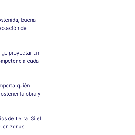
ostenida, buena
eptación del
ige proyectar un
competencia cada
importa quién
sostener la obra y
s de tierra. Si el
r en zonas