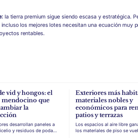
e:
la tierra premium sigue siendo escasa y estratégica. P
o, incluso los mejores lotes necesitan una ecuación muy p
royectos rentables.
de vid y hongos: el
Exteriores más habit
o mendocino que
materiales nobles y
ambiar la
económicos para re
ucción
patios y terrazas
ores desarrollan paneles a
Los espacios al aire libre gan
micelio y residuos de poda
los materiales de piso se vue
a, con potencial para aislación
para sumar uso, durabilidad y