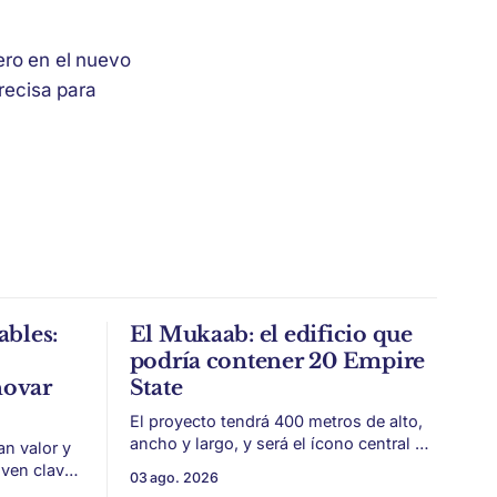
ero en el nuevo
recisa para
ables:
El Mukaab: el edificio que
podría contener 20 Empire
novar
State
El proyecto tendrá 400 metros de alto,
ancho y largo, y será el ícono central de
an valor y
New Murabba, una nueva pieza urbana
lven clave
03 ago. 2026
vinculada al plan Visión 2030. Arabia
 estética