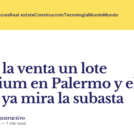
cias
Real estate
Construcción
Tecnología
Mundo
Mundo
 la venta un lote
um en Palermo y el
 ya mira la subasta
nstructivo
—
1 min read