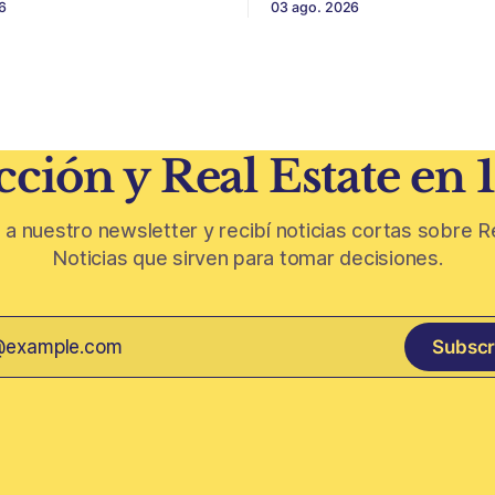
6
03 ago. 2026
acústica de menor impacto
sin encarar una gran obra. Patios,
n
jardines chicos y terrazas se
ivinícola en un material de
protagonistas de la vivienda. Después
 parte de
de años en los que el exterior
oda de vid y micelio, la parte
como un plus,
 de los
ción y Real Estate en 
 a nuestro newsletter y recibí noticias cortas sobre R
Noticias que sirven para tomar decisiones.
Subscr