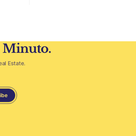
Saudita avanza con una de las obras
más ambiciosas del urbanismo global.
 volvieron
En el corazón de Riad comenzó la
construcción de El
 era visto
1 Minuto.
eal Estate.
ibe