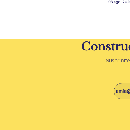
03 ago. 202
ese punto, y conviene decirlo sin
térmica y 
rodeos: lo que está en juego en Punta
ambiental. Mendoza puede convertir u
del Este no es una obra, ni una
residuo vit
temporada,
construcción. El desarrollo
restos de p
vegetativa
Construc
Suscribite