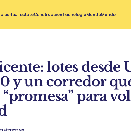
cias
Real estate
Construcción
Tecnología
Mundo
Mundo
icente: lotes desde
0 y un corredor que
r “promesa” para vo
d
nstructivo