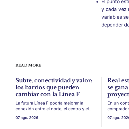
El punto es
y cada vez
variables se
depender del
READ MORE
Subte, conectividad y valor:
Real est
los barrios que pueden
se gana 
cambiar con la Línea F
proyec
La futura Línea F podría mejorar la
En un cont
conexión entre el norte, el centro y el
compradore
sur de CABA, generando impacto en
de financi
07 ago. 2026
07 ago. 202
zonas con menor acceso histórico al
desarrollo
subte. La infraestructura de transporte
como la ubicación.