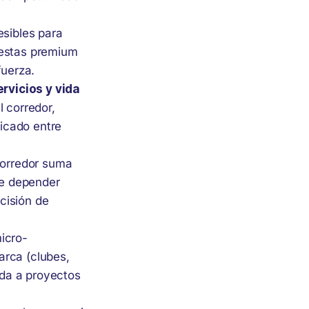
esibles para
uestas premium
fuerza.
ervicios y vida
l corredor,
icado entre
corredor suma
de depender
cisión de
icro-
arca (clubes,
ada a proyectos