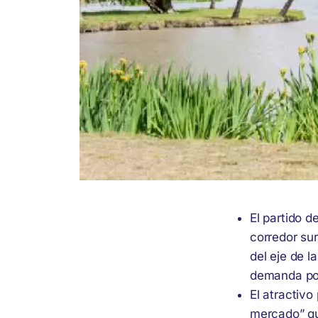
El partido 
corredor su
del eje de l
demanda por
El atractivo
mercado” q