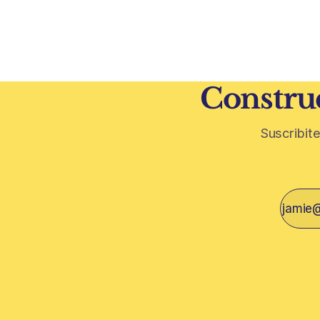
puede cambiar el mapa inmobiliario de
desarrollo
una ciudad. La futura Línea F del subte
solo de con
busca mejorar la conexión
un mercado
financiera,
Construc
Suscribite