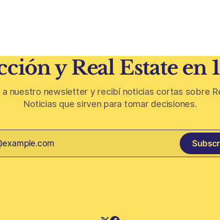
 inmobiliario ya no depende
Belgrano conserva algunas p
seguir un buen terreno. En
residenciales que cuentan otr
 más exigente, la estructura
del barrio. En medio de torres, edificios
 legal
nuevos y proyectos premium,
aparecen casas de más de 10
ción y Real Estate en 
 a nuestro newsletter y recibí noticias cortas sobre R
Noticias que sirven para tomar decisiones.
Subscr