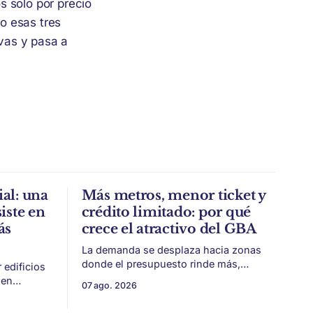
 solo por precio
o esas tres
ivas y pasa a
al: una
Más metros, menor ticket y
iste en
crédito limitado: por qué
ás
crece el atractivo del GBA
La demanda se desplaza hacia zonas
donde el presupuesto rinde más,
edificios
especialmente frente a precios firmes
ien
07 ago. 2026
en CABA y menor acceso al crédito
identidad,
hipotecario. El Conurbano vuelve a
eplicar.