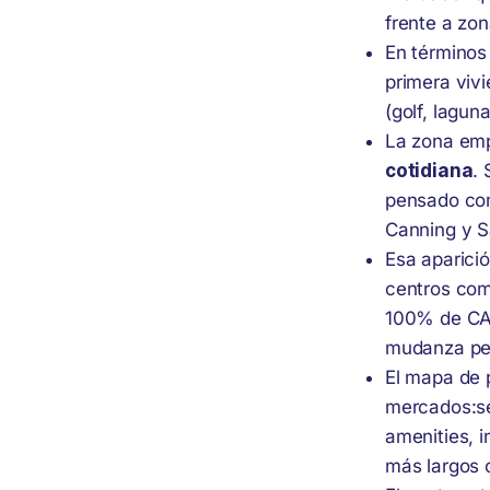
frente a zo
En términos
primera viv
(golf, lagun
La zona emp
cotidiana
.
pensado com
Canning y S
Esa aparici
centros come
100% de CAB
mudanza pe
El mapa de 
mercados:se
amenities, i
más largos 