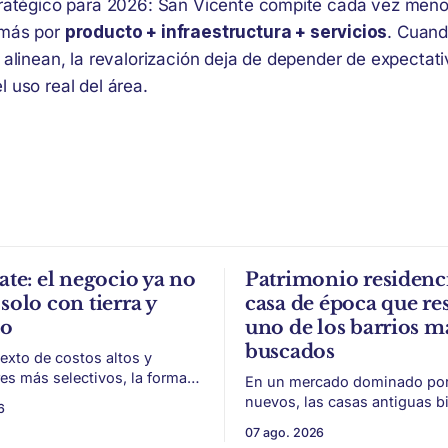
tratégico para 2026: San Vicente compite cada vez menos
 más por
producto + infraestructura + servicios
. Cuand
 alinean, la revalorización deja de depender de expectat
 uso real del área.
ate: el negocio ya no
Patrimonio residenci
solo con tierra y
casa de época que res
to
uno de los barrios m
buscados
exto de costos altos y
s más selectivos, la forma
En un mercado dominado por 
ar, organizar y vender un
nuevos, las casas antiguas b
6
 puede ser tan importante
conservadas ganan valor por 
07 ago. 2026
 El éxito de un
escala y detalles difíciles de r