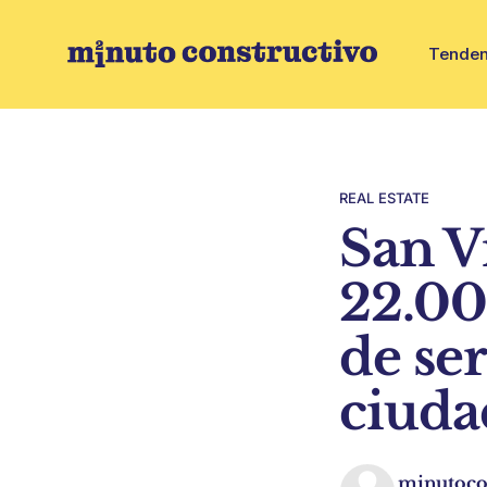
Tenden
REAL ESTATE
San V
22.00
de se
ciuda
minutoco