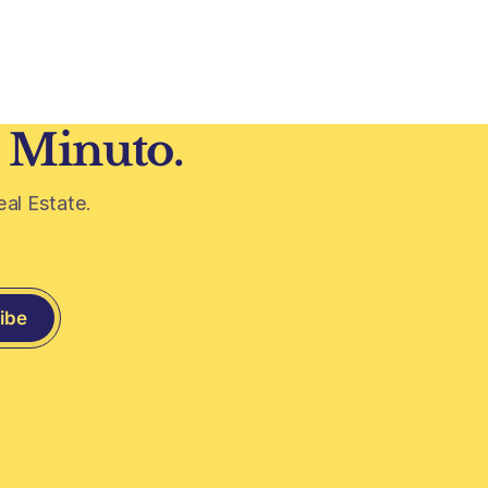
ganar protagonismo en el mapa
iezas
inmobiliario. La lógica es simple: con el
a historia
crédito hipotecario más limitado y los
precios de CABA todavía
 todavía
0 años
1 Minuto.
eal Estate.
ibe