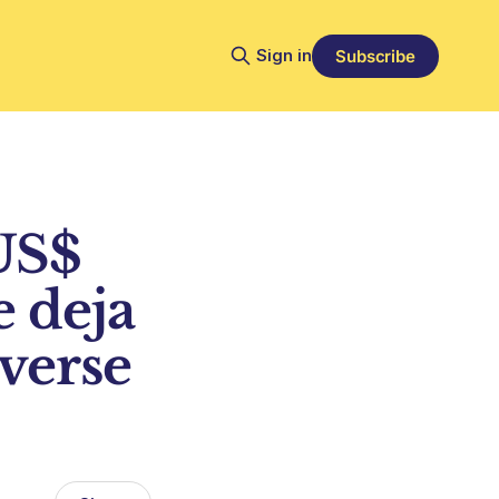
Sign in
Subscribe
 US$
 deja
lverse