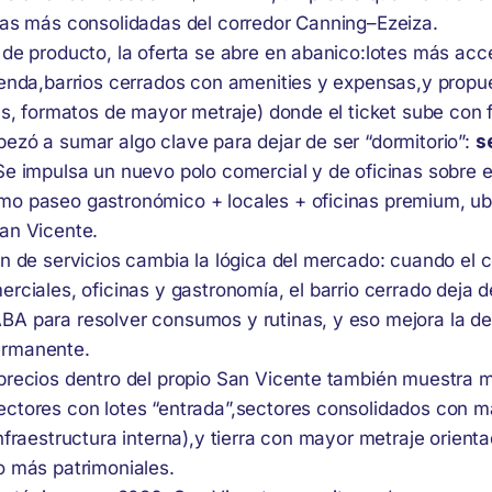
nas más consolidadas del corredor Canning–Ezeiza.
 de producto, la oferta se abre en abanico:lotes más acc
ienda,barrios cerrados con amenities y expensas,y prop
as, formatos de mayor metraje) donde el ticket sube con 
ezó a sumar algo clave para dejar de ser “dormitorio”:
s
 Se impulsa un nuevo polo comercial y de oficinas sobre e
o paseo gastronómico + locales + oficinas premium, ub
an Vicente.
ón de servicios cambia la lógica del mercado: cuando el 
rciales, oficinas y gastronomía, el barrio cerrado deja 
A para resolver consumos y rutinas, y eso mejora la de
rmanente.
precios dentro del propio San Vicente también muestra m
ctores con lotes “entrada”,sectores consolidados con m
nfraestructura interna),y tierra con mayor metraje orient
o más patrimoniales.