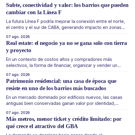
Subte, conectividad y valor: los barrios que pueden
cambiar con la Línea F
La futura Línea F podría mejorar la conexión entre el norte,
el centro y el sur de CABA, generando impacto en zonas
con menor acceso histórico al subte. La infraestructura de
07 ago. 2026
transporte puede cambiar el mapa inmobiliario de una
Real estate: el negocio ya no se gana solo con tierra
ciudad. La futura Línea F del subte busca mejorar la
y proyecto
conexión
En un contexto de costos altos y compradores más
selectivos, la forma de financiar, organizar y vender un
desarrollo puede ser tan importante como la ubicación. El
07 ago. 2026
éxito de un desarrollo inmobiliario ya no depende solo de
Patrimonio residencial: una casa de época que
conseguir un buen terreno. En un mercado más exigente, la
resiste en uno de los barrios más buscados
estructura financiera, legal
En un mercado dominado por edificios nuevos, las casas
antiguas bien conservadas ganan valor por identidad,
escala y detalles difíciles de replicar. Belgrano conserva
07 ago. 2026
algunas piezas residenciales que cuentan otra historia del
Más metros, menor ticket y crédito limitado: por
barrio. En medio de torres, edificios nuevos y proyectos
qué crece el atractivo del GBA
premium, todavía aparecen casas de más de 100 años