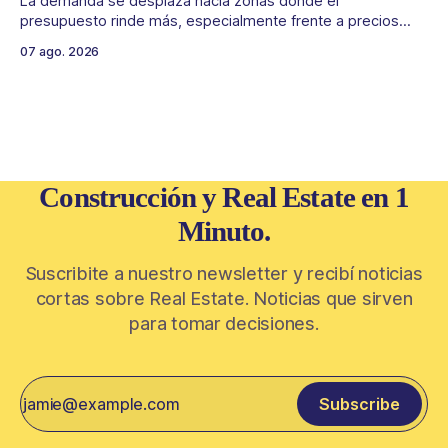
La demanda se desplaza hacia zonas donde el
presupuesto rinde más, especialmente frente a precios
firmes en CABA y menor acceso al crédito hipotecario. El
07 ago. 2026
Conurbano vuelve a ganar protagonismo en el mapa
inmobiliario. La lógica es simple: con el crédito hipotecario
más limitado y los precios de CABA todavía
Construcción y Real Estate en 1
Minuto.
Suscribite a nuestro newsletter y recibí noticias
cortas sobre Real Estate. Noticias que sirven
para tomar decisiones.
Subscribe