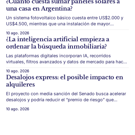
¿Cuánto cuesta sumar paneles solares a
tendrá una nueva vidriera para mostrar proyectos,
una casa en Argentina?
tendencias y oportunidades. La Expo Real Estate Argentina
2026 se realizará el
Un sistema fotovoltaico básico cuesta entre US$2.000 y
US$4.500, mientras que una instalación de mayor
potencia para cubrir casi todo el consumo puede llegar a
10 ago. 2026
US$10.000, sin contar baterías. Las viviendas sustentables
¿La inteligencia artificial empieza a
dejaron de ser una idea futurista. Cada vez más familias
ordenar la búsqueda inmobiliaria?
evalúan incorporar
Las plataformas digitales incorporan IA, recorridos
virtuales, filtros avanzados y datos de mercado para hacer
más eficiente la búsqueda, publicación y gestión de
10 ago. 2026
inmuebles. Buscar una propiedad ya no depende solo de
Desalojos express: el posible impacto en
recorrer inmobiliarias o revisar avisos sueltos. El
alquileres
ecosistema proptech —la combinación entre property y
technology— está cambiando la
El proyecto con media sanción del Senado busca acelerar
desalojos y podría reducir el “premio de riesgo” que
algunos propietarios cargan al valor del alquiler. El
10 ago. 2026
mercado de alquileres podría sumar un nuevo cambio
regulatorio. El Senado dio media sanción a la Ley de
Inviolabilidad de la Propiedad Privada, que