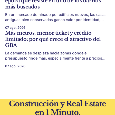
época que resiste en uno de los barrios
la estructura financiera, legal
más buscados
En un mercado dominado por edificios nuevos, las casas
antiguas bien conservadas ganan valor por identidad,
escala y detalles difíciles de replicar. Belgrano conserva
07 ago. 2026
algunas piezas residenciales que cuentan otra historia del
Más metros, menor ticket y crédito
barrio. En medio de torres, edificios nuevos y proyectos
limitado: por qué crece el atractivo del
premium, todavía aparecen casas de más de 100 años
GBA
La demanda se desplaza hacia zonas donde el
presupuesto rinde más, especialmente frente a precios
firmes en CABA y menor acceso al crédito hipotecario. El
07 ago. 2026
Conurbano vuelve a ganar protagonismo en el mapa
inmobiliario. La lógica es simple: con el crédito hipotecario
más limitado y los precios de CABA todavía
Construcción y Real Estate
en 1 Minuto.