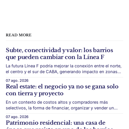
READ MORE
Subte, conectividad y valor: los barrios
que pueden cambiar con la Línea F
La futura Línea F podría mejorar la conexión entre el norte,
el centro y el sur de CABA, generando impacto en zonas
con menor acceso histórico al subte. La infraestructura de
07 ago. 2026
transporte puede cambiar el mapa inmobiliario de una
Real estate: el negocio ya no se gana solo
ciudad. La futura Línea F del subte busca mejorar la
con tierra y proyecto
conexión
En un contexto de costos altos y compradores más
selectivos, la forma de financiar, organizar y vender un
desarrollo puede ser tan importante como la ubicación. El
07 ago. 2026
éxito de un desarrollo inmobiliario ya no depende solo de
Patrimonio residencial: una casa de
conseguir un buen terreno. En un mercado más exigente,