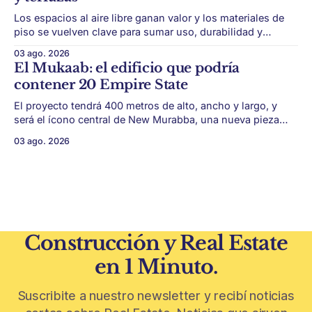
Los espacios al aire libre ganan valor y los materiales de
piso se vuelven clave para sumar uso, durabilidad y
estética sin encarar una gran obra. Patios, jardines chicos
03 ago. 2026
y terrazas se volvieron protagonistas de la vivienda.
El Mukaab: el edificio que podría
Después de años en los que el exterior era visto como un
contener 20 Empire State
plus,
El proyecto tendrá 400 metros de alto, ancho y largo, y
será el ícono central de New Murabba, una nueva pieza
urbana vinculada al plan Visión 2030. Arabia Saudita
03 ago. 2026
avanza con una de las obras más ambiciosas del
urbanismo global. En el corazón de Riad comenzó la
construcción de El
Construcción y Real Estate
en 1 Minuto.
Suscribite a nuestro newsletter y recibí noticias