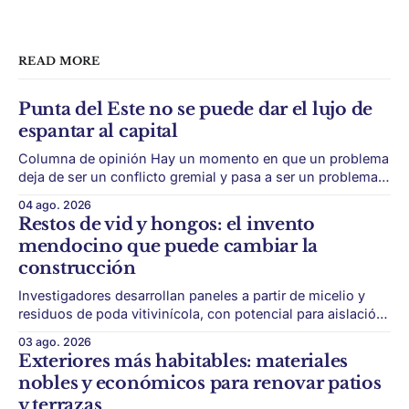
READ MORE
Punta del Este no se puede dar el lujo de
espantar al capital
Columna de opinión Hay un momento en que un problema
deja de ser un conflicto gremial y pasa a ser un problema
de país. Maldonado está en ese punto, y conviene decirlo
04 ago. 2026
sin rodeos: lo que está en juego en Punta del Este no es
Restos de vid y hongos: el invento
una obra, ni una temporada,
mendocino que puede cambiar la
construcción
Investigadores desarrollan paneles a partir de micelio y
residuos de poda vitivinícola, con potencial para aislación
térmica y acústica de menor impacto ambiental. Mendoza
03 ago. 2026
puede convertir un residuo vitivinícola en un material de
Exteriores más habitables: materiales
construcción. El desarrollo parte de restos de poda de vid
nobles y económicos para renovar patios
y micelio, la parte vegetativa de los
y terrazas