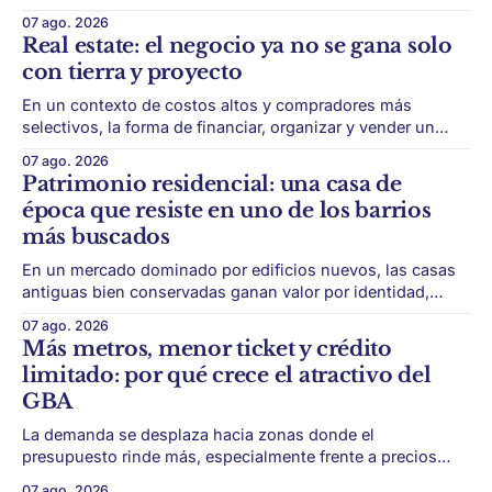
con menor acceso histórico al subte. La infraestructura de
07 ago. 2026
transporte puede cambiar el mapa inmobiliario de una
Real estate: el negocio ya no se gana solo
ciudad. La futura Línea F del subte busca mejorar la
con tierra y proyecto
conexión
En un contexto de costos altos y compradores más
selectivos, la forma de financiar, organizar y vender un
desarrollo puede ser tan importante como la ubicación. El
07 ago. 2026
éxito de un desarrollo inmobiliario ya no depende solo de
Patrimonio residencial: una casa de
conseguir un buen terreno. En un mercado más exigente,
época que resiste en uno de los barrios
la estructura financiera, legal
más buscados
En un mercado dominado por edificios nuevos, las casas
antiguas bien conservadas ganan valor por identidad,
escala y detalles difíciles de replicar. Belgrano conserva
07 ago. 2026
algunas piezas residenciales que cuentan otra historia del
Más metros, menor ticket y crédito
barrio. En medio de torres, edificios nuevos y proyectos
limitado: por qué crece el atractivo del
premium, todavía aparecen casas de más de 100 años
GBA
La demanda se desplaza hacia zonas donde el
presupuesto rinde más, especialmente frente a precios
firmes en CABA y menor acceso al crédito hipotecario. El
07 ago. 2026