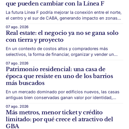
que pueden cambiar con la Línea F
La futura Línea F podría mejorar la conexión entre el norte,
el centro y el sur de CABA, generando impacto en zonas
con menor acceso histórico al subte. La infraestructura de
07 ago. 2026
transporte puede cambiar el mapa inmobiliario de una
Real estate: el negocio ya no se gana solo
ciudad. La futura Línea F del subte busca mejorar la
con tierra y proyecto
conexión
En un contexto de costos altos y compradores más
selectivos, la forma de financiar, organizar y vender un
desarrollo puede ser tan importante como la ubicación. El
07 ago. 2026
éxito de un desarrollo inmobiliario ya no depende solo de
Patrimonio residencial: una casa de
conseguir un buen terreno. En un mercado más exigente,
época que resiste en uno de los barrios
la estructura financiera, legal
más buscados
En un mercado dominado por edificios nuevos, las casas
antiguas bien conservadas ganan valor por identidad,
escala y detalles difíciles de replicar. Belgrano conserva
07 ago. 2026
algunas piezas residenciales que cuentan otra historia del
Más metros, menor ticket y crédito
barrio. En medio de torres, edificios nuevos y proyectos
limitado: por qué crece el atractivo del
premium, todavía aparecen casas de más de 100 años
GBA