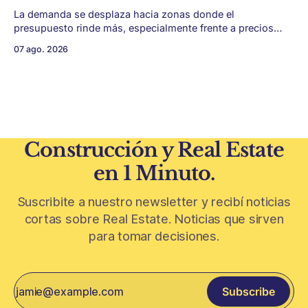
La demanda se desplaza hacia zonas donde el
presupuesto rinde más, especialmente frente a precios
firmes en CABA y menor acceso al crédito hipotecario. El
07 ago. 2026
Conurbano vuelve a ganar protagonismo en el mapa
inmobiliario. La lógica es simple: con el crédito hipotecario
más limitado y los precios de CABA todavía
Construcción y Real Estate
en 1 Minuto.
Suscribite a nuestro newsletter y recibí noticias
cortas sobre Real Estate. Noticias que sirven
para tomar decisiones.
Subscribe