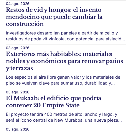
de país. Maldonado está en ese punto, y conviene decirlo
04 ago. 2026
sin rodeos: lo que está en juego en Punta del Este no es
Restos de vid y hongos: el invento
una obra, ni una temporada,
mendocino que puede cambiar la
construcción
Investigadores desarrollan paneles a partir de micelio y
residuos de poda vitivinícola, con potencial para aislación
térmica y acústica de menor impacto ambiental. Mendoza
03 ago. 2026
puede convertir un residuo vitivinícola en un material de
Exteriores más habitables: materiales
construcción. El desarrollo parte de restos de poda de vid
nobles y económicos para renovar patios
y micelio, la parte vegetativa de los
y terrazas
Los espacios al aire libre ganan valor y los materiales de
piso se vuelven clave para sumar uso, durabilidad y
estética sin encarar una gran obra. Patios, jardines chicos
03 ago. 2026
y terrazas se volvieron protagonistas de la vivienda.
El Mukaab: el edificio que podría
Después de años en los que el exterior era visto como un
contener 20 Empire State
plus,
El proyecto tendrá 400 metros de alto, ancho y largo, y
será el ícono central de New Murabba, una nueva pieza
urbana vinculada al plan Visión 2030. Arabia Saudita
03 ago. 2026
avanza con una de las obras más ambiciosas del