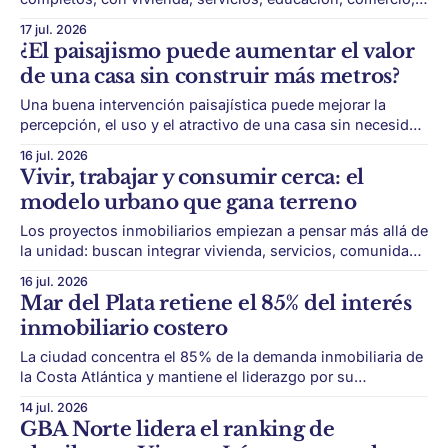
deporte y espacios de trabajo integrados. Los barrios
17 jul. 2026
cerrados ya no son solo lugares para vivir lejos de la
¿El paisajismo puede aumentar el valor
ciudad. El modelo suburbano evolucionó hacia desarrollos
de una casa sin construir más metros?
cada vez más completos, capaces de concentrar vivienda,
deporte, educación, servicios,
Una buena intervención paisajística puede mejorar la
percepción, el uso y el atractivo de una casa sin necesidad
de sumar superficie cubierta. El valor de una propiedad no
16 jul. 2026
siempre crece construyendo más metros. En casas, PH o
Vivir, trabajar y consumir cerca: el
unidades con patio, el paisajismo puede convertirse en
modelo urbano que gana terreno
una herramienta concreta para mejorar
Los proyectos inmobiliarios empiezan a pensar más allá de
la unidad: buscan integrar vivienda, servicios, comunidad,
movilidad y espacios de uso cotidiano. El real estate
16 jul. 2026
empieza a correrse de una lógica centrada solo en metros
Mar del Plata retiene el 85% del interés
cuadrados. Cada vez más desarrollos buscan construir
inmobiliario costero
ecosistemas capaces de simplificar la vida cotidiana:
edificios
La ciudad concentra el 85% de la demanda inmobiliaria de
la Costa Atlántica y mantiene el liderazgo por su
combinación de escala urbana, servicios, turismo y zonas
14 jul. 2026
premium. Mar del Plata sigue siendo el gran polo
GBA Norte lidera el ranking de
inmobiliario de la Costa Atlántica. Según el título y la