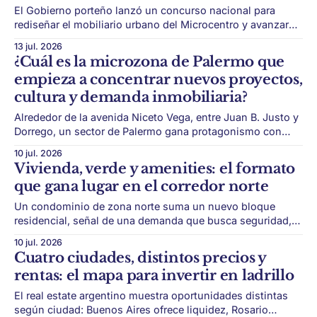
El Gobierno porteño lanzó un concurso nacional para
rediseñar el mobiliario urbano del Microcentro y avanzar
hacia una identidad visual más unificada. El Microcentro
13 jul. 2026
porteño vuelve a estar en el centro de una discusión
¿Cuál es la microzona de Palermo que
urbana: cómo transformar un área histórica, administrativa
empieza a concentrar nuevos proyectos,
y comercial para adaptarla a nuevos usos. El Gobierno
cultura y demanda inmobiliaria?
Alrededor de la avenida Niceto Vega, entre Juan B. Justo y
Dorrego, un sector de Palermo gana protagonismo con
más de 30 proyectos residenciales en desarrollo y una
10 jul. 2026
identidad urbana cada vez más marcada. Buenos Aires
Vivienda, verde y amenities: el formato
tiene una capacidad única para reinventarse. Los barrios
que gana lugar en el corredor norte
no siempre cambian de nombre en
Un condominio de zona norte suma un nuevo bloque
residencial, señal de una demanda que busca seguridad,
servicios y más calidad de vida fuera de la densidad
10 jul. 2026
porteña. La zona norte sigue consolidando una forma de
Cuatro ciudades, distintos precios y
vivir que combina vivienda, verde y servicios. Los
rentas: el mapa para invertir en ladrillo
condominios se instalaron como una alternativa
El real estate argentino muestra oportunidades distintas
según ciudad: Buenos Aires ofrece liquidez, Rosario