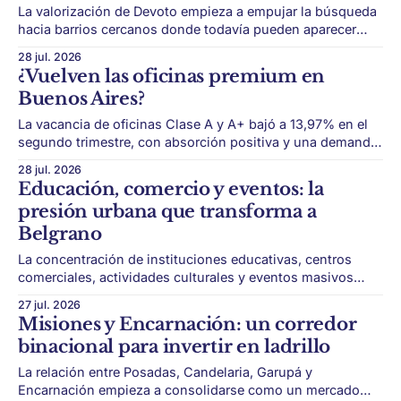
La valorización de Devoto empieza a empujar la búsqueda
hacia barrios cercanos donde todavía pueden aparecer
propiedades más accesibles. Villa Devoto se consolidó
28 jul. 2026
como uno de los barrios residenciales más buscados de
¿Vuelven las oficinas premium en
CABA. Su combinación de casas bajas, plazas, oferta
Buenos Aires?
gastronómica, identidad barrial y nuevos desarrollos lo
convirtió en una
La vacancia de oficinas Clase A y A+ bajó a 13,97% en el
segundo trimestre, con absorción positiva y una demanda
más enfocada en calidad, eficiencia y flexibilidad. El
28 jul. 2026
mercado de oficinas premium empieza a dejar atrás los
Educación, comercio y eventos: la
años más duros de la postpandemia. Después de un ciclo
presión urbana que transforma a
marcado
Belgrano
La concentración de instituciones educativas, centros
comerciales, actividades culturales y eventos masivos
fortalece la vitalidad del barrio, pero también aumenta la
27 jul. 2026
presión sobre tránsito, transporte, limpieza y convivencia.
Misiones y Encarnación: un corredor
Belgrano atraviesa una etapa de movimiento intenso. El
binacional para invertir en ladrillo
barrio combina instituciones educativas, polos
comerciales, actividad cultural, gastronomía, eventos
La relación entre Posadas, Candelaria, Garupá y
masivos, transporte y una
Encarnación empieza a consolidarse como un mercado