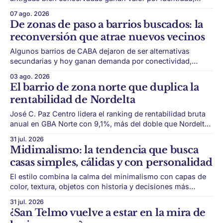
escala y detalles difíciles de replicar. Belgrano conserva
07 ago. 2026
algunas piezas residenciales que cuentan otra historia del
De zonas de paso a barrios buscados: la
barrio. En medio de torres, edificios nuevos y proyectos
reconversión que atrae nuevos vecinos
premium, todavía aparecen casas de más de 100 años
Algunos barrios de CABA dejaron de ser alternativas
secundarias y hoy ganan demanda por conectividad,
nuevos desarrollos, gastronomía, espacios verdes y mejor
03 ago. 2026
calidad urbana. El mapa residencial porteño ya no se
El barrio de zona norte que duplica la
explica solo por los barrios clásicos. Durante años,
rentabilidad de Nordelta
Palermo, Recoleta, Belgrano y Núñez concentraron gran
parte de la atención
José C. Paz Centro lidera el ranking de rentabilidad bruta
anual en GBA Norte con 9,1%, más del doble que Nordelta,
donde el retorno llega a 4,4%. En zona norte, el barrio más
31 jul. 2026
caro no siempre es el mejor negocio para invertir. El último
Midimalismo: la tendencia que busca
relevamiento de rentabilidad muestra
casas simples, cálidas y con personalidad
El estilo combina la calma del minimalismo con capas de
color, textura, objetos con historia y decisiones más
personales. El diseño de interiores empieza a moverse
31 jul. 2026
hacia un punto medio. Después de años dominados por
¿San Telmo vuelve a estar en la mira de
espacios neutros, beige, blancos, líneas puras y ambientes