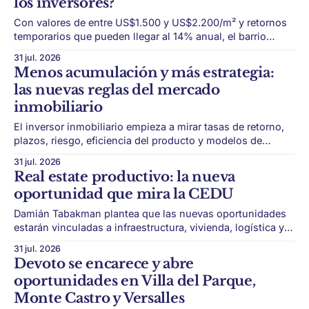
los inversores?
casi sin objetos, aparece una tendencia que
Con valores de entre US$1.500 y US$2.200/m² y retornos
temporarios que pueden llegar al 14% anual, el barrio
combina ticket accesible, identidad histórica y margen de
31 jul. 2026
revalorización. San Telmo vuelve a aparecer como una
Menos acumulación y más estrategia:
oportunidad dentro del mercado inmobiliario porteño.
las nuevas reglas del mercado
Durante años, la atención de
inmobiliario
El inversor inmobiliario empieza a mirar tasas de retorno,
plazos, riesgo, eficiencia del producto y modelos de
acceso más simples para habitar o invertir. El ladrillo sigue
31 jul. 2026
siendo refugio de valor, pero la forma de invertir está
Real estate productivo: la nueva
cambiando. Durante años, la lógica fue relativamente
oportunidad que mira la CEDU
simple: comprar una propiedad, conservarla y
Damián Tabakman plantea que las nuevas oportunidades
estarán vinculadas a infraestructura, vivienda, logística y
servicios para actividades productivas de gran escala. El
31 jul. 2026
real estate argentino podría estar entrando en una etapa
Devoto se encarece y abre
muy distinta a la tradicional. Durante décadas, el modelo
oportunidades en Villa del Parque,
dominante fue comprar departamentos en pozo como
Monte Castro y Versalles
reserva de valor,