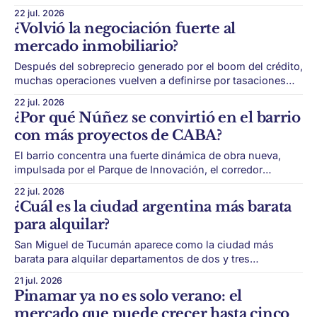
integrado de vivienda, oficinas, locales y usos mixtos. La
22 jul. 2026
frontera entre Argentina y Paraguay empieza a leerse como
¿Volvió la negociación fuerte al
una oportunidad inmobiliaria. Durante años, la relación
mercado inmobiliario?
entre Posadas y Encarnación estuvo marcada por el
comercio y el
Después del sobreprecio generado por el boom del crédito,
muchas operaciones vuelven a definirse por tasaciones
realistas, liquidez y capacidad de cierre rápido. El mercado
22 jul. 2026
inmobiliario de CABA entró en una nueva etapa. Después
¿Por qué Núñez se convirtió en el barrio
del impulso que generó el regreso del crédito hipotecario,
con más proyectos de CABA?
muchos propietarios ajustaron hacia arriba sus
expectativas.
El barrio concentra una fuerte dinámica de obra nueva,
impulsada por el Parque de Innovación, el corredor
Libertador y proyectos residenciales y corporativos de
22 jul. 2026
gran escala. Núñez se transformó en uno de los grandes
¿Cuál es la ciudad argentina más barata
protagonistas del mercado inmobiliario porteño. En pocos
para alquilar?
años, dejó de ser visto solo como un barrio
San Miguel de Tucumán aparece como la ciudad más
barata para alquilar departamentos de dos y tres
ambientes, mientras Bariloche y Neuquén se ubican entre
21 jul. 2026
las más caras. El mapa de alquileres del país muestra
Pinamar ya no es solo verano: el
diferencias muy fuertes entre ciudades. San Miguel de
mercado que puede crecer hasta cinco
Tucumán se ubica como la ciudad más