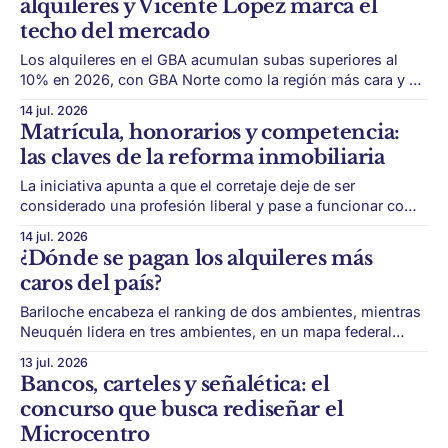
alquileres y Vicente López marca el
información disponible de la
techo del mercado
Los alquileres en el GBA acumulan subas superiores al
10% en 2026, con GBA Norte como la región más cara y de
mayor incremento. El mercado de alquileres del Gran
14 jul. 2026
Buenos Aires también muestra fuertes diferencias internas.
Matrícula, honorarios y competencia:
Según el relevamiento de Zonaprop, los alquileres de
las claves de la reforma inmobiliaria
departamentos en el GBA acumulan
La iniciativa apunta a que el corretaje deje de ser
considerado una profesión liberal y pase a funcionar como
un servicio de intermediación comercial. El Gobierno
14 jul. 2026
prepara una reforma que puede cambiar el funcionamiento
¿Dónde se pagan los alquileres más
del mercado inmobiliario. La iniciativa, impulsada por
caros del país?
Federico Sturzenegger, busca reducir regulaciones,
fomentar la competencia y
Bariloche encabeza el ranking de dos ambientes, mientras
Neuquén lidera en tres ambientes, en un mapa federal
donde la presión turística y productiva pesa cada vez más.
13 jul. 2026
El mercado de alquileres no se comporta igual en todo el
Bancos, carteles y señalética: el
país. Según el informe citado por El Cronista, los valores
concurso que busca rediseñar el
siguen en
Microcentro