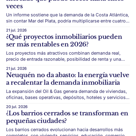
veces
Un informe sostiene que la demanda de la Costa Atlántica,
sin contar Mar del Plata, podría multiplicarse entre cuatro y
cinco veces si mejoran el crédito, la inversión y el
21 jul. 2026
desarrollo formal. Pinamar atraviesa una etapa de
¿Qué proyectos inmobiliarios pueden
transformación. Un estudio sostiene que la demanda de la
ser más rentables en 2026?
Costa Atlántica, excluyendo Mar
Los proyectos más atractivos combinan demanda real,
precio de entrada razonable, posibilidad de renta y una
ubicación con potencial de valorización. Invertir en real
21 jul. 2026
estate en 2026 exige mirar más que el precio por metro
Neuquén no da abasto: la energía vuelve
cuadrado. El mercado ya no premia cualquier compra. La
a recalentar la demanda inmobiliaria
rentabilidad depende de ingresar en el
La expansión del Oil & Gas genera demanda de viviendas,
oficinas, bases operativas, depósitos, hoteles y servicios
vinculados a la actividad energética. Neuquén atraviesa un
20 jul. 2026
escenario inmobiliario muy distinto al de gran parte del
¿Los barrios cerrados se transforman en
país. Mientras en otras plazas la actividad depende del
pequeñas ciudades?
crédito hipotecario, el poder adquisitivo o el
Los barrios cerrados evolucionan hacia desarrollos más
completos, con vivienda, servicios, educación, comercio,