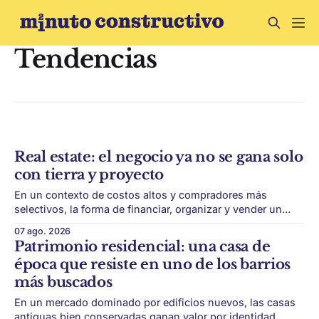
Tendencias
Real estate: el negocio ya no se gana solo
con tierra y proyecto
En un contexto de costos altos y compradores más
selectivos, la forma de financiar, organizar y vender un
desarrollo puede ser tan importante como la ubicación. El
07 ago. 2026
éxito de un desarrollo inmobiliario ya no depende solo de
Patrimonio residencial: una casa de
conseguir un buen terreno. En un mercado más exigente,
época que resiste en uno de los barrios
la estructura financiera, legal
más buscados
En un mercado dominado por edificios nuevos, las casas
antiguas bien conservadas ganan valor por identidad,