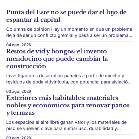
Punta del Este no se puede dar el lujo de
espantar al capital
Columna de opinión Hay un momento en que un problema
deja de ser un conflicto gremial y pasa a ser un problema
de país. Maldonado está en ese punto, y conviene decirlo
04 ago. 2026
sin rodeos: lo que está en juego en Punta del Este no es
Restos de vid y hongos: el invento
una obra, ni una temporada,
mendocino que puede cambiar la
construcción
Investigadores desarrollan paneles a partir de micelio y
residuos de poda vitivinícola, con potencial para aislación
térmica y acústica de menor impacto ambiental. Mendoza
03 ago. 2026
puede convertir un residuo vitivinícola en un material de
Exteriores más habitables: materiales
construcción. El desarrollo parte de restos de poda de vid
nobles y económicos para renovar patios
y micelio, la parte vegetativa de los
y terrazas
Los espacios al aire libre ganan valor y los materiales de
piso se vuelven clave para sumar uso, durabilidad y
estética sin encarar una gran obra. Patios, jardines chicos
03 ago. 2026