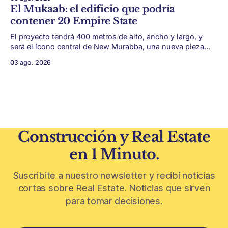
y terrazas se volvieron protagonistas de la vivienda.
El Mukaab: el edificio que podría
Después de años en los que el exterior era visto como un
contener 20 Empire State
plus,
El proyecto tendrá 400 metros de alto, ancho y largo, y
será el ícono central de New Murabba, una nueva pieza
urbana vinculada al plan Visión 2030. Arabia Saudita
03 ago. 2026
avanza con una de las obras más ambiciosas del
urbanismo global. En el corazón de Riad comenzó la
construcción de El
Construcción y Real Estate
en 1 Minuto.
Suscribite a nuestro newsletter y recibí noticias
cortas sobre Real Estate. Noticias que sirven
para tomar decisiones.