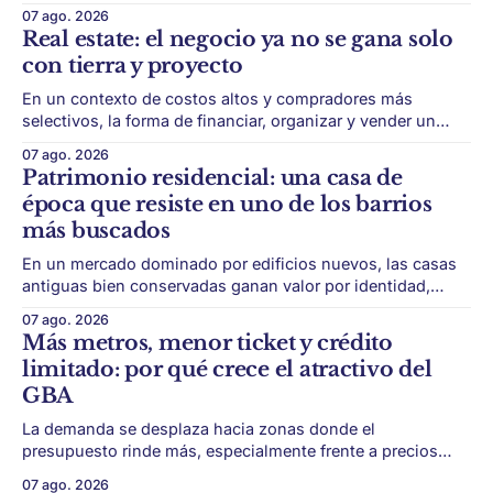
con menor acceso histórico al subte. La infraestructura de
07 ago. 2026
transporte puede cambiar el mapa inmobiliario de una
Real estate: el negocio ya no se gana solo
ciudad. La futura Línea F del subte busca mejorar la
con tierra y proyecto
conexión
En un contexto de costos altos y compradores más
selectivos, la forma de financiar, organizar y vender un
desarrollo puede ser tan importante como la ubicación. El
07 ago. 2026
éxito de un desarrollo inmobiliario ya no depende solo de
Patrimonio residencial: una casa de
conseguir un buen terreno. En un mercado más exigente,
época que resiste en uno de los barrios
la estructura financiera, legal
más buscados
En un mercado dominado por edificios nuevos, las casas
antiguas bien conservadas ganan valor por identidad,
escala y detalles difíciles de replicar. Belgrano conserva
07 ago. 2026
algunas piezas residenciales que cuentan otra historia del
Más metros, menor ticket y crédito
barrio. En medio de torres, edificios nuevos y proyectos
limitado: por qué crece el atractivo del
premium, todavía aparecen casas de más de 100 años
GBA
La demanda se desplaza hacia zonas donde el
presupuesto rinde más, especialmente frente a precios
firmes en CABA y menor acceso al crédito hipotecario. El
07 ago. 2026