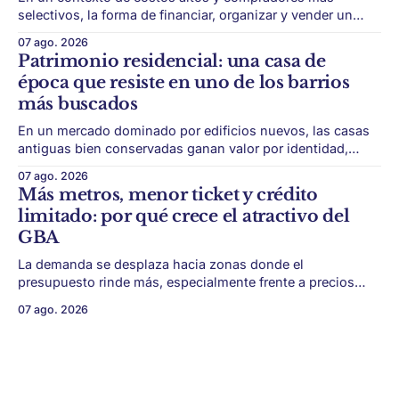
selectivos, la forma de financiar, organizar y vender un
desarrollo puede ser tan importante como la ubicación. El
07 ago. 2026
éxito de un desarrollo inmobiliario ya no depende solo de
Patrimonio residencial: una casa de
conseguir un buen terreno. En un mercado más exigente,
época que resiste en uno de los barrios
la estructura financiera, legal
más buscados
En un mercado dominado por edificios nuevos, las casas
antiguas bien conservadas ganan valor por identidad,
escala y detalles difíciles de replicar. Belgrano conserva
07 ago. 2026
algunas piezas residenciales que cuentan otra historia del
Más metros, menor ticket y crédito
barrio. En medio de torres, edificios nuevos y proyectos
limitado: por qué crece el atractivo del
premium, todavía aparecen casas de más de 100 años
GBA
La demanda se desplaza hacia zonas donde el
presupuesto rinde más, especialmente frente a precios
firmes en CABA y menor acceso al crédito hipotecario. El
07 ago. 2026
Conurbano vuelve a ganar protagonismo en el mapa
inmobiliario. La lógica es simple: con el crédito hipotecario
más limitado y los precios de CABA todavía