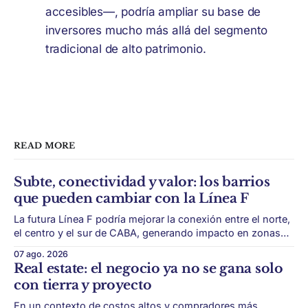
accesibles—, podría ampliar su base de
inversores mucho más allá del segmento
tradicional de alto patrimonio.
READ MORE
Subte, conectividad y valor: los barrios
que pueden cambiar con la Línea F
La futura Línea F podría mejorar la conexión entre el norte,
el centro y el sur de CABA, generando impacto en zonas
con menor acceso histórico al subte. La infraestructura de
07 ago. 2026
transporte puede cambiar el mapa inmobiliario de una
Real estate: el negocio ya no se gana solo
ciudad. La futura Línea F del subte busca mejorar la
con tierra y proyecto
conexión
En un contexto de costos altos y compradores más