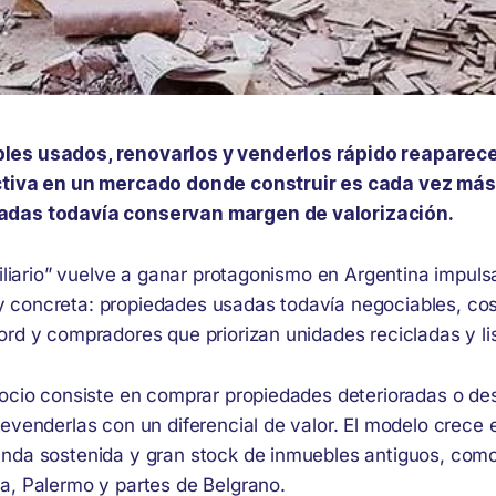
les usados, renovarlos y venderlos rápido reaparec
ctiva en un mercado donde construir es cada vez más 
adas todavía conservan margen de valorización.
biliario” vuelve a ganar protagonismo en Argentina impul
concreta: propiedades usadas todavía negociables, co
rd y compradores que priorizan unidades recicladas y lis
gocio consiste en comprar propiedades deterioradas o de
revenderlas con un diferencial de valor. El modelo crece
nda sostenida y gran stock de inmuebles antiguos, como C
a, Palermo y partes de Belgrano.