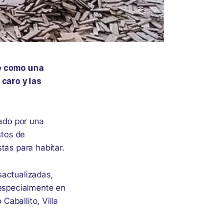
e como una
caro y las
sado por una
stos de
tas para habitar.
sactualizadas,
 especialmente en
aballito, Villa