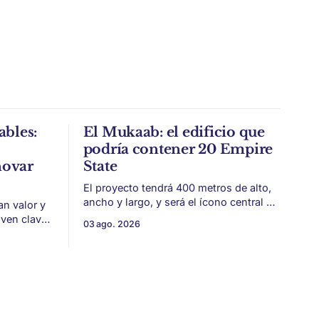
ables:
El Mukaab: el edificio que
podría contener 20 Empire
novar
State
El proyecto tendrá 400 metros de alto,
ancho y largo, y será el ícono central de
an valor y
New Murabba, una nueva pieza urbana
lven clave
03 ago. 2026
vinculada al plan Visión 2030. Arabia
 estética
Saudita avanza con una de las obras
más ambiciosas del urbanismo global.
 volvieron
En el corazón de Riad comenzó la
construcción de El
 era visto