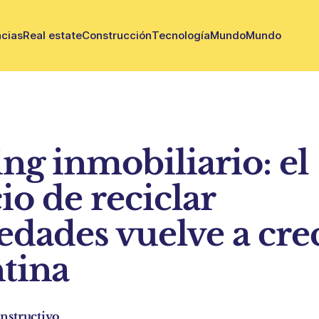
cias
Real estate
Construcción
Tecnología
Mundo
Mundo
ing inmobiliario: el
io de reciclar
edades vuelve a cre
tina
nstructivo