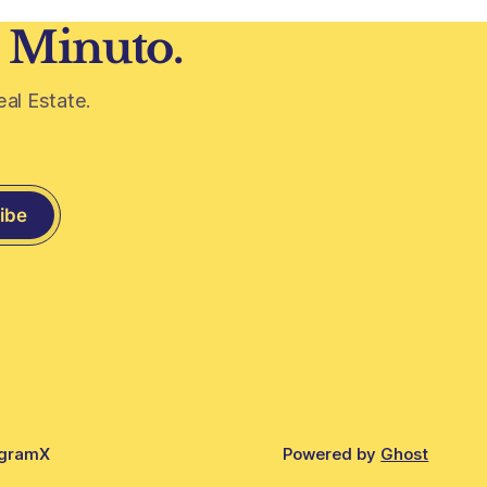
1 Minuto.
eal Estate.
ibe
agram
X
Powered by
Ghost