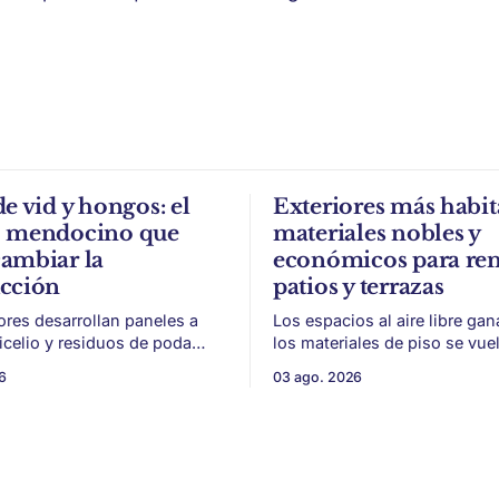
de vid y hongos: el
Exteriores más habit
o mendocino que
materiales nobles y
ambiar la
económicos para re
ucción
patios y terrazas
ores desarrollan paneles a
Los espacios al aire libre gan
micelio y residuos de poda
los materiales de piso se vue
a, con potencial para aislación
para sumar uso, durabilidad y
6
03 ago. 2026
acústica de menor impacto
sin encarar una gran obra. Patios,
n
jardines chicos y terrazas se
ivinícola en un material de
protagonistas de la vivienda. Después
 parte de
de años en los que el exterior
oda de vid y micelio, la parte
como un plus,
 de los