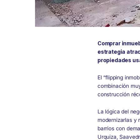
Comprar inmueb
estrategia atra
propiedades us
El “flipping inmo
combinación muy 
construcción réco
La lógica del ne
modernizarlas y 
barrios con dema
Urquiza, Saavedr