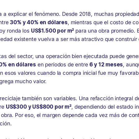
a a explicar el fenómeno. Desde 2018, muchas propieda
entre
30% y 40% en dólares
, mientras que el costo de co
hoy ronda los
US$1.500 por m²
para una obra promedio. 
iedad existente vuelva a ser más atractivo que construir
tas del sector, una operación bien ejecutada puede gener
0% en dólares
en períodos de entre
6 y 12 meses
, aunq
n esos valores cuando la compra inicial fue muy favorabl
grega mucho valor.
reciclaje también son variables. Una refacción integral 
tre
US$300 y US$800 por m²
, dependiendo del estado ini
 obra. Por eso, el margen depende cada vez más de cont
ción.