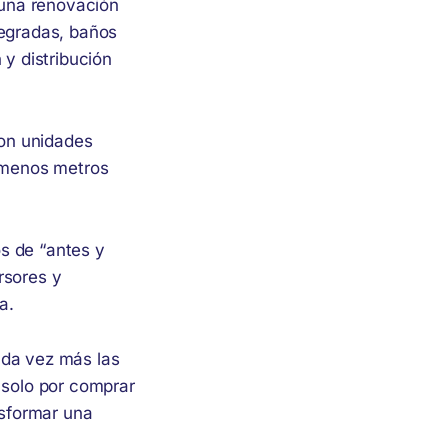
 una renovación
tegradas, baños
 y distribución
on unidades
 menos metros
s de “antes y
rsores y
a.
ada vez más las
 solo por comprar
nsformar una