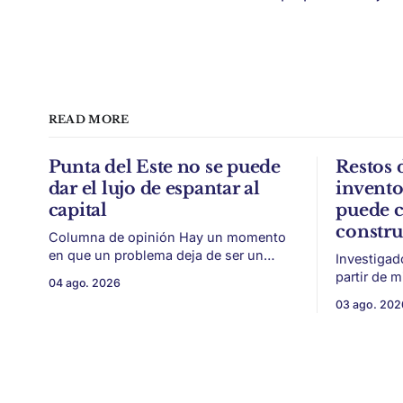
READ MORE
Punta del Este no se puede
Restos 
dar el lujo de espantar al
invent
capital
puede c
constr
Columna de opinión Hay un momento
en que un problema deja de ser un
Investigad
conflicto gremial y pasa a ser un
partir de 
04 ago. 2026
problema de país. Maldonado está en
vitivinícol
03 ago. 202
ese punto, y conviene decirlo sin
térmica y 
rodeos: lo que está en juego en Punta
ambiental. Mendoza puede convertir u
del Este no es una obra, ni una
residuo vit
temporada,
construcción. El desarrollo
restos de p
vegetativa