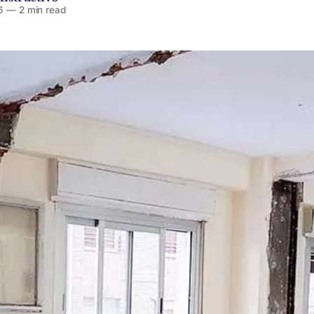
6
—
2 min read