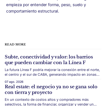
empieza por entender forma, peso, suelo y
comportamiento estructural.
READ MORE
Subte, conectividad y valor: los barrios
que pueden cambiar con la Línea F
La futura Línea F podría mejorar la conexión entre el norte,
el centro y el sur de CABA, generando impacto en zonas
con menor acceso histórico al subte. La infraestructura de
07 ago. 2026
transporte puede cambiar el mapa inmobiliario de una
Real estate: el negocio ya no se gana solo
ciudad. La futura Línea F del subte busca mejorar la
con tierra y proyecto
conexión
En un contexto de costos altos y compradores más
selectivos, la forma de financiar, organizar y vender un