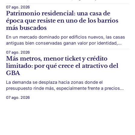
desarrollo puede ser tan importante como la ubicación. El
07 ago. 2026
éxito de un desarrollo inmobiliario ya no depende solo de
Patrimonio residencial: una casa de
conseguir un buen terreno. En un mercado más exigente,
época que resiste en uno de los barrios
la estructura financiera, legal
más buscados
En un mercado dominado por edificios nuevos, las casas
antiguas bien conservadas ganan valor por identidad,
escala y detalles difíciles de replicar. Belgrano conserva
07 ago. 2026
algunas piezas residenciales que cuentan otra historia del
Más metros, menor ticket y crédito
barrio. En medio de torres, edificios nuevos y proyectos
limitado: por qué crece el atractivo del
premium, todavía aparecen casas de más de 100 años
GBA
La demanda se desplaza hacia zonas donde el
presupuesto rinde más, especialmente frente a precios
firmes en CABA y menor acceso al crédito hipotecario. El
07 ago. 2026
Conurbano vuelve a ganar protagonismo en el mapa
inmobiliario. La lógica es simple: con el crédito hipotecario
más limitado y los precios de CABA todavía