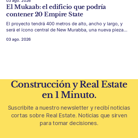
03 ago. 2026
y terrazas se volvieron protagonistas de la vivienda.
El Mukaab: el edificio que podría
Después de años en los que el exterior era visto como un
contener 20 Empire State
plus,
El proyecto tendrá 400 metros de alto, ancho y largo, y
será el ícono central de New Murabba, una nueva pieza
urbana vinculada al plan Visión 2030. Arabia Saudita
03 ago. 2026
avanza con una de las obras más ambiciosas del
urbanismo global. En el corazón de Riad comenzó la
construcción de El
Construcción y Real Estate
en 1 Minuto.
Suscribite a nuestro newsletter y recibí noticias
cortas sobre Real Estate. Noticias que sirven
para tomar decisiones.