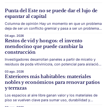
Punta del Este no se puede dar el lujo de
espantar al capital
Columna de opinión Hay un momento en que un problema
deja de ser un conflicto gremial y pasa a ser un problema
de país. Maldonado está en ese punto, y conviene decirlo
04 ago. 2026
sin rodeos: lo que está en juego en Punta del Este no es
Restos de vid y hongos: el invento
una obra, ni una temporada,
mendocino que puede cambiar la
construcción
Investigadores desarrollan paneles a partir de micelio y
residuos de poda vitivinícola, con potencial para aislación
térmica y acústica de menor impacto ambiental. Mendoza
03 ago. 2026
puede convertir un residuo vitivinícola en un material de
Exteriores más habitables: materiales
construcción. El desarrollo parte de restos de poda de vid
nobles y económicos para renovar patios
y micelio, la parte vegetativa de los
y terrazas
Los espacios al aire libre ganan valor y los materiales de
piso se vuelven clave para sumar uso, durabilidad y
estética sin encarar una gran obra. Patios, jardines chicos