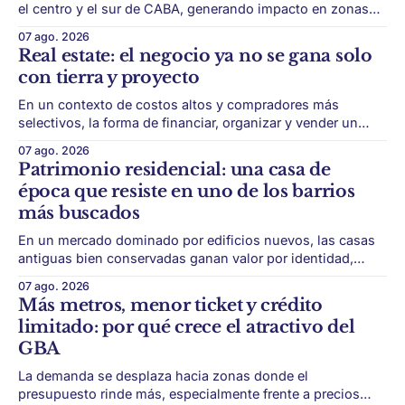
el centro y el sur de CABA, generando impacto en zonas
con menor acceso histórico al subte. La infraestructura de
07 ago. 2026
transporte puede cambiar el mapa inmobiliario de una
Real estate: el negocio ya no se gana solo
ciudad. La futura Línea F del subte busca mejorar la
con tierra y proyecto
conexión
En un contexto de costos altos y compradores más
selectivos, la forma de financiar, organizar y vender un
desarrollo puede ser tan importante como la ubicación. El
07 ago. 2026
éxito de un desarrollo inmobiliario ya no depende solo de
Patrimonio residencial: una casa de
conseguir un buen terreno. En un mercado más exigente,
época que resiste en uno de los barrios
la estructura financiera, legal
más buscados
En un mercado dominado por edificios nuevos, las casas
antiguas bien conservadas ganan valor por identidad,
escala y detalles difíciles de replicar. Belgrano conserva
07 ago. 2026
algunas piezas residenciales que cuentan otra historia del
Más metros, menor ticket y crédito
barrio. En medio de torres, edificios nuevos y proyectos
limitado: por qué crece el atractivo del
premium, todavía aparecen casas de más de 100 años
GBA
La demanda se desplaza hacia zonas donde el
presupuesto rinde más, especialmente frente a precios