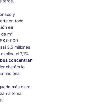
s tarde.
donado y
erte en todo
sión en
s de m²
US$ 9.000
asi 3,5 millones
explica el 7,1%
mbos concentran
ier obstáculo
a nacional.
 queda más claro:
ezan a tomar
s.