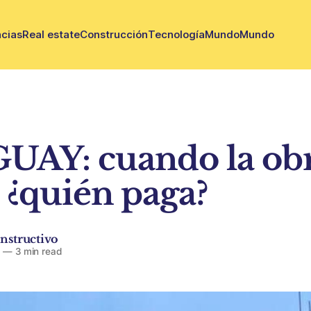
cias
Real estate
Construcción
Tecnología
Mundo
Mundo
AY: cuando la obr
, ¿quién paga?
nstructivo
6
—
3 min read