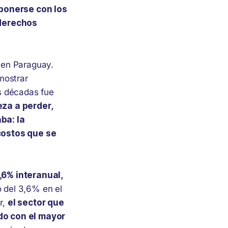
ponerse con los
 derechos
 en Paraguay.
mostrar
s décadas fue
za a perder,
ba: la
costos que se
,6% interanual,
ó del 3,6% en el
r,
el sector que
do con el mayor