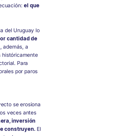
 ecuación:
el que
ca del Uruguay lo
yor cantidad de
, además, a
s históricamente
torial. Para
orales por paros
yecto se erosiona
 dos veces antes
era, inversión
se construyen.
El