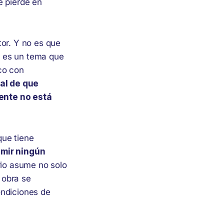
e pierde en
tor. Y no es que
ón es un tema que
co con
al de que
ente no está
que tiene
umir ningún
rio asume no solo
u obra se
ondiciones de