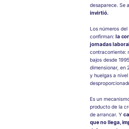
desaparece. Se a
invirtió.
Los números del Í
confirman:
la co
jornadas labora
contracorriente: 
bajos desde 1995,
dimensionar, en 
y huelgas a nivel
desproporcionado
Es un mecanismo 
producto de la cr
de arrancar. Y
ca
que no llega, i