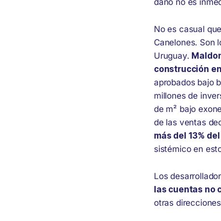
daño no es inmed
No es casual que
Canelones. Son l
Uruguay.
Maldon
construcción en
aprobados bajo b
millones de inver
de m² bajo exone
de las ventas de
más del 13% del
sistémico en est
Los desarrollado
las cuentas no c
otras direcciones