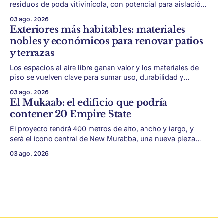
residuos de poda vitivinícola, con potencial para aislación
térmica y acústica de menor impacto ambiental. Mendoza
03 ago. 2026
puede convertir un residuo vitivinícola en un material de
Exteriores más habitables: materiales
construcción. El desarrollo parte de restos de poda de vid
nobles y económicos para renovar patios
y micelio, la parte vegetativa de los
y terrazas
Los espacios al aire libre ganan valor y los materiales de
piso se vuelven clave para sumar uso, durabilidad y
estética sin encarar una gran obra. Patios, jardines chicos
03 ago. 2026
y terrazas se volvieron protagonistas de la vivienda.
El Mukaab: el edificio que podría
Después de años en los que el exterior era visto como un
contener 20 Empire State
plus,
El proyecto tendrá 400 metros de alto, ancho y largo, y
será el ícono central de New Murabba, una nueva pieza
urbana vinculada al plan Visión 2030. Arabia Saudita
03 ago. 2026
avanza con una de las obras más ambiciosas del
urbanismo global. En el corazón de Riad comenzó la
construcción de El