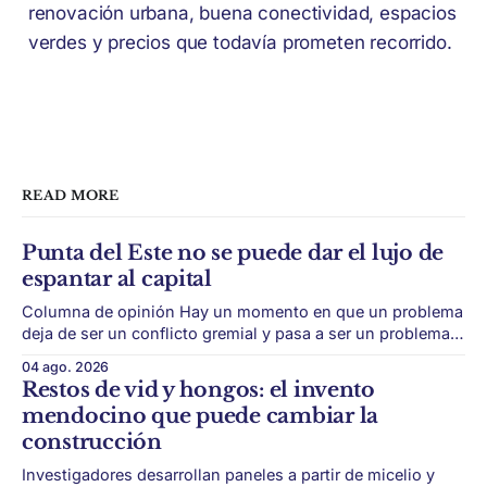
renovación urbana, buena conectividad, espacios
verdes y precios que todavía prometen recorrido.
READ MORE
Punta del Este no se puede dar el lujo de
espantar al capital
Columna de opinión Hay un momento en que un problema
deja de ser un conflicto gremial y pasa a ser un problema
de país. Maldonado está en ese punto, y conviene decirlo
04 ago. 2026
sin rodeos: lo que está en juego en Punta del Este no es
Restos de vid y hongos: el invento
una obra, ni una temporada,
mendocino que puede cambiar la
construcción
Investigadores desarrollan paneles a partir de micelio y