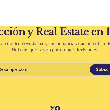
n
jardines chicos y terrazas se
ivinícola en un material de
protagonistas de la vivienda. Después
 parte de
de años en los que el exterior
oda de vid y micelio, la parte
como un plus,
 de los
ción y Real Estate en 
 a nuestro newsletter y recibí noticias cortas sobre R
Noticias que sirven para tomar decisiones.
Subscr