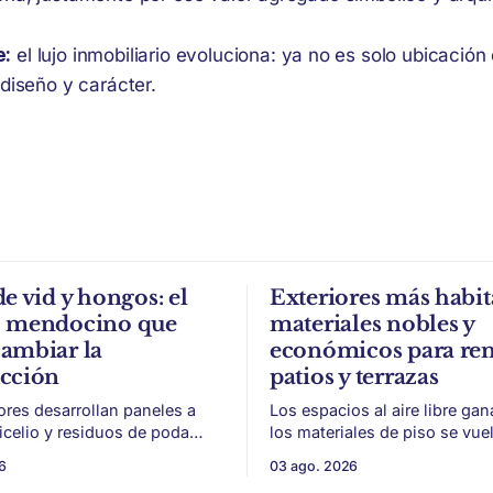
e:
el lujo inmobiliario evoluciona: ya no es solo ubicación
 diseño y carácter.
de vid y hongos: el
Exteriores más habit
o mendocino que
materiales nobles y
ambiar la
económicos para re
ucción
patios y terrazas
ores desarrollan paneles a
Los espacios al aire libre gan
micelio y residuos de poda
los materiales de piso se vue
a, con potencial para aislación
para sumar uso, durabilidad y
6
03 ago. 2026
acústica de menor impacto
sin encarar una gran obra. Patios,