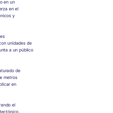
do en un
erza en el
únicos y
les
 con unidades de
unta a un público
aturado de
de metros
plicar en
rando el
tectónico.