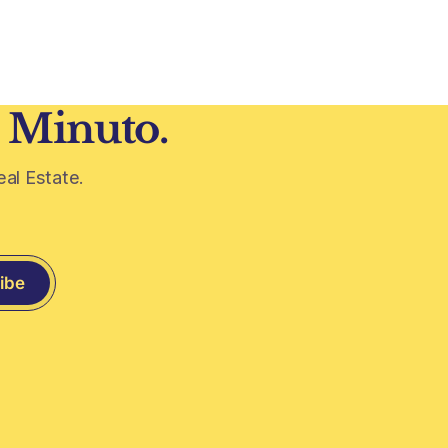
más ambiciosas del urbanismo global.
 volvieron
En el corazón de Riad comenzó la
construcción de El
 era visto
1 Minuto.
eal Estate.
ibe