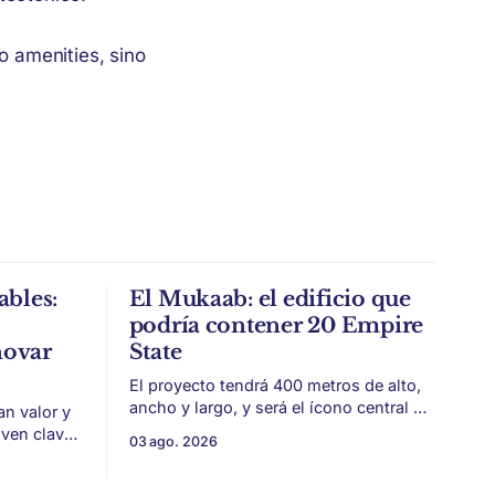
 o amenities, sino
ables:
El Mukaab: el edificio que
podría contener 20 Empire
novar
State
El proyecto tendrá 400 metros de alto,
ancho y largo, y será el ícono central de
an valor y
New Murabba, una nueva pieza urbana
lven clave
03 ago. 2026
vinculada al plan Visión 2030. Arabia
 estética
Saudita avanza con una de las obras