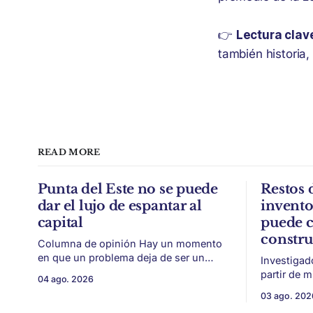
👉
Lectura clav
también historia,
READ MORE
Punta del Este no se puede
Restos 
dar el lujo de espantar al
invent
capital
puede c
constr
Columna de opinión Hay un momento
en que un problema deja de ser un
Investigad
conflicto gremial y pasa a ser un
partir de 
04 ago. 2026
problema de país. Maldonado está en
vitivinícol
03 ago. 202
ese punto, y conviene decirlo sin
térmica y 