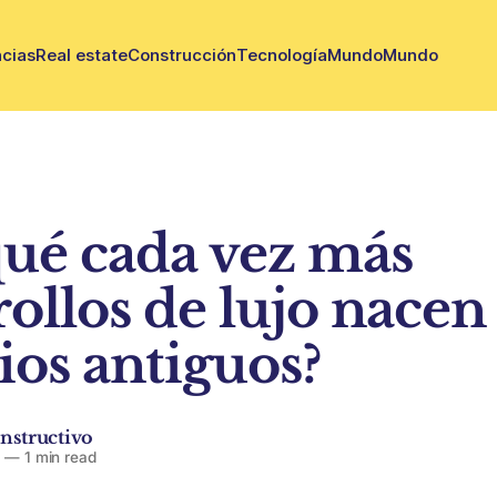
cias
Real estate
Construcción
Tecnología
Mundo
Mundo
qué cada vez más
rollos de lujo nacen
ios antiguos?
nstructivo
6
—
1 min read