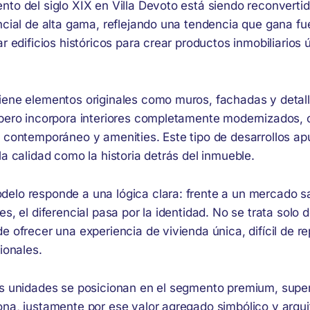
nto del siglo XIX en Villa Devoto está siendo reconverti
ncial de alta gama, reflejando una tendencia que gana fu
ar edificios históricos para crear productos inmobiliarios 
iene elementos originales como muros, fachadas y detal
 pero incorpora interiores completamente modernizados,
o contemporáneo y amenities. Este tipo de desarrollos ap
la calidad como la historia detrás del inmueble.
elo responde a una lógica clara: frente a un mercado s
es, el diferencial pasa por la identidad. No se trata solo 
e ofrecer una experiencia de vivienda única, difícil de re
cionales.
as unidades se posicionan en el segmento premium, supe
ona, justamente por ese valor agregado simbólico y arqui