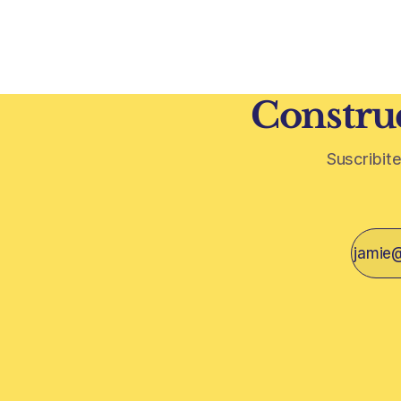
rodeos: lo que está en juego en Punta
ambiental. Mendoza puede convertir u
del Este no es una obra, ni una
residuo vit
temporada,
construcción. El desarrollo
restos de p
vegetativa
Construc
Suscribite