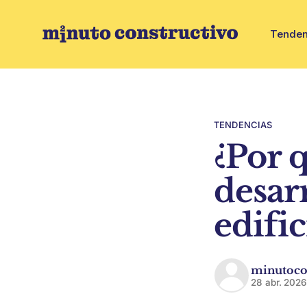
Tenden
TENDENCIAS
¿Por 
desar
edific
minutoco
28 abr. 202