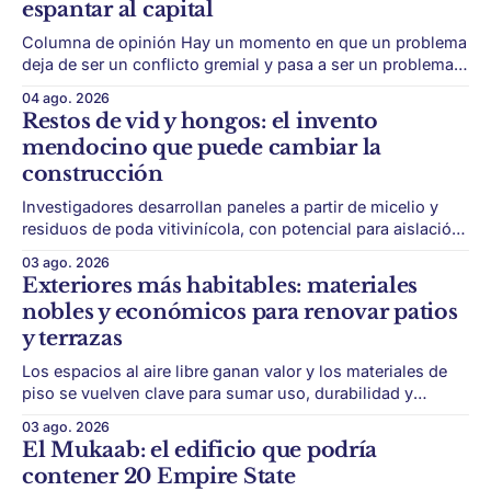
espantar al capital
Columna de opinión Hay un momento en que un problema
deja de ser un conflicto gremial y pasa a ser un problema
de país. Maldonado está en ese punto, y conviene decirlo
04 ago. 2026
sin rodeos: lo que está en juego en Punta del Este no es
Restos de vid y hongos: el invento
una obra, ni una temporada,
mendocino que puede cambiar la
construcción
Investigadores desarrollan paneles a partir de micelio y
residuos de poda vitivinícola, con potencial para aislación
térmica y acústica de menor impacto ambiental. Mendoza
03 ago. 2026
puede convertir un residuo vitivinícola en un material de
Exteriores más habitables: materiales
construcción. El desarrollo parte de restos de poda de vid
nobles y económicos para renovar patios
y micelio, la parte vegetativa de los
y terrazas
Los espacios al aire libre ganan valor y los materiales de
piso se vuelven clave para sumar uso, durabilidad y
estética sin encarar una gran obra. Patios, jardines chicos
03 ago. 2026
y terrazas se volvieron protagonistas de la vivienda.
El Mukaab: el edificio que podría
Después de años en los que el exterior era visto como un
contener 20 Empire State
plus,