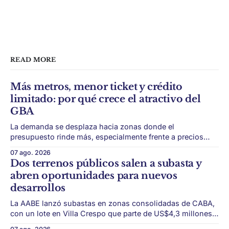
READ MORE
Más metros, menor ticket y crédito
limitado: por qué crece el atractivo del
GBA
La demanda se desplaza hacia zonas donde el
presupuesto rinde más, especialmente frente a precios
firmes en CABA y menor acceso al crédito hipotecario. El
07 ago. 2026
Conurbano vuelve a ganar protagonismo en el mapa
Dos terrenos públicos salen a subasta y
inmobiliario. La lógica es simple: con el crédito hipotecario
abren oportunidades para nuevos
más limitado y los precios de CABA todavía
desarrollos
La AABE lanzó subastas en zonas consolidadas de CABA,
con un lote en Villa Crespo que parte de US$4,3 millones y
otro en Almagro con base de US$381.690. La