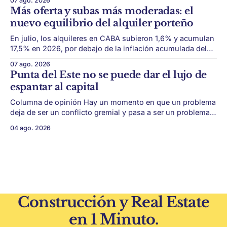
07 ago. 2026
disponibilidad de tierra en barrios consolidados de CABA
Más oferta y subas más moderadas: el
vuelve a estar en el centro del mercado. La
nuevo equilibrio del alquiler porteño
En julio, los alquileres en CABA subieron 1,6% y acumulan
17,5% en 2026, por debajo de la inflación acumulada del
período. El mercado de alquileres porteño empieza a
07 ago. 2026
mostrar una dinámica distinta. Después del fuerte
Punta del Este no se puede dar el lujo de
reacomodamiento que siguió a la derogación de la Ley de
espantar al capital
Alquileres, la mayor
Columna de opinión Hay un momento en que un problema
deja de ser un conflicto gremial y pasa a ser un problema
de país. Maldonado está en ese punto, y conviene decirlo
04 ago. 2026
sin rodeos: lo que está en juego en Punta del Este no es
una obra, ni una temporada,
Construcción y Real Estate
en 1 Minuto.