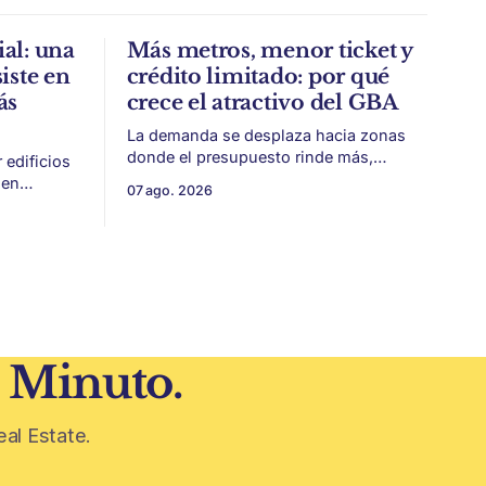
al: una
Más metros, menor ticket y
iste en
crédito limitado: por qué
ás
crece el atractivo del GBA
La demanda se desplaza hacia zonas
donde el presupuesto rinde más,
edificios
especialmente frente a precios firmes
ien
07 ago. 2026
en CABA y menor acceso al crédito
identidad,
hipotecario. El Conurbano vuelve a
eplicar.
ganar protagonismo en el mapa
iezas
inmobiliario. La lógica es simple: con el
a historia
crédito hipotecario más limitado y los
precios de CABA todavía
 todavía
0 años
1 Minuto.
eal Estate.