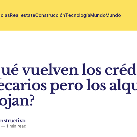
cias
Real estate
Construcción
Tecnología
Mundo
Mundo
qué vuelven los créd
carios pero los alq
ojan?
nstructivo
—
1 min read