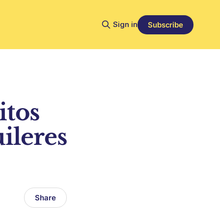
Sign in
Subscribe
itos
uileres
Share