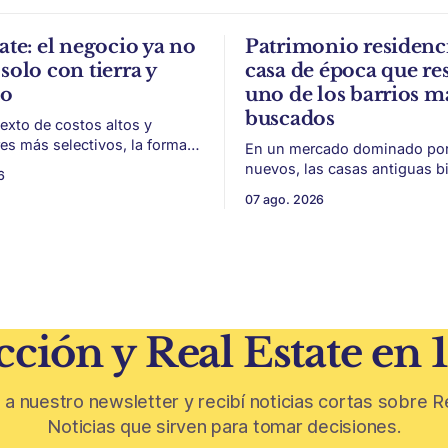
ate: el negocio ya no
Patrimonio residenci
solo con tierra y
casa de época que res
to
uno de los barrios m
buscados
exto de costos altos y
s más selectivos, la forma
En un mercado dominado por 
ar, organizar y vender un
nuevos, las casas antiguas b
6
 puede ser tan importante
conservadas ganan valor por 
07 ago. 2026
 El éxito de un
escala y detalles difíciles de r
 inmobiliario ya no depende
Belgrano conserva algunas p
seguir un buen terreno. En
residenciales que cuentan otr
 más exigente, la estructura
del barrio. En medio de torres, edificios
 legal
nuevos y proyectos premium,
aparecen casas de más de 10
ción y Real Estate en 
 a nuestro newsletter y recibí noticias cortas sobre R
Noticias que sirven para tomar decisiones.