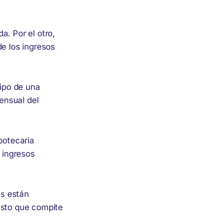
a. Por el otro,
de los ingresos
cipo de una
ensual del
potecaria
r ingresos
es están
asto que compite