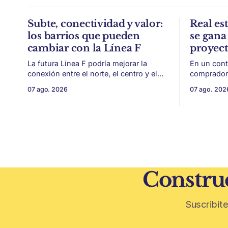
Subte, conectividad y valor:
Real est
los barrios que pueden
se gana 
cambiar con la Línea F
proyec
La futura Línea F podría mejorar la
En un cont
conexión entre el norte, el centro y el
compradore
sur de CABA, generando impacto en
de financi
07 ago. 2026
07 ago. 202
zonas con menor acceso histórico al
desarrollo
subte. La infraestructura de transporte
como la ubicación.
puede cambiar el mapa inmobiliario de
desarrollo
una ciudad. La futura Línea F del subte
solo de con
busca mejorar la conexión
un mercado
financiera,
Construc
Suscribite