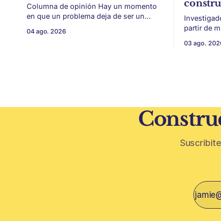
constr
Columna de opinión Hay un momento
en que un problema deja de ser un
Investigad
conflicto gremial y pasa a ser un
partir de 
04 ago. 2026
problema de país. Maldonado está en
vitivinícol
03 ago. 202
ese punto, y conviene decirlo sin
térmica y 
rodeos: lo que está en juego en Punta
ambiental. Mendoza puede convertir u
del Este no es una obra, ni una
residuo vit
temporada,
construcción. El desarrollo
restos de p
vegetativa
Construc
Suscribite