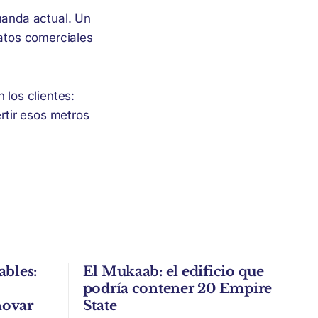
manda actual. Un
matos comerciales
 los clientes:
ertir esos metros
ables:
El Mukaab: el edificio que
podría contener 20 Empire
novar
State