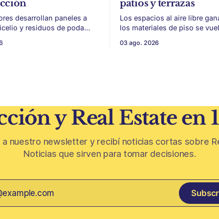
ucción
patios y terrazas
ores desarrollan paneles a
Los espacios al aire libre gan
micelio y residuos de poda
los materiales de piso se vue
a, con potencial para aislación
para sumar uso, durabilidad y
6
03 ago. 2026
acústica de menor impacto
sin encarar una gran obra. Patios,
n
jardines chicos y terrazas se
ivinícola en un material de
protagonistas de la vivienda. Después
 parte de
de años en los que el exterior
oda de vid y micelio, la parte
como un plus,
 de los
ción y Real Estate en 
 a nuestro newsletter y recibí noticias cortas sobre R
Noticias que sirven para tomar decisiones.
Subscr