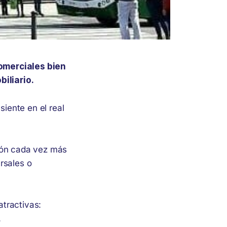
omerciales bien
iliario.
iente en el real
ción cada vez más
rsales o
tractivas:
.