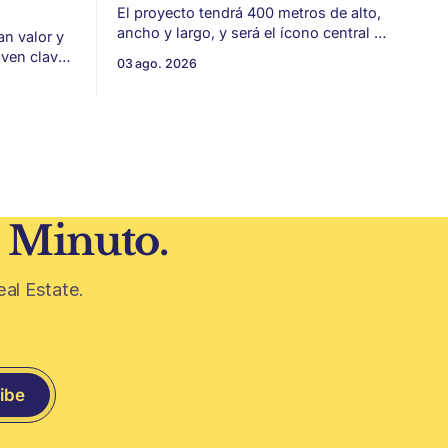
El proyecto tendrá 400 metros de alto,
ancho y largo, y será el ícono central de
an valor y
New Murabba, una nueva pieza urbana
lven clave
03 ago. 2026
vinculada al plan Visión 2030. Arabia
 estética
Saudita avanza con una de las obras
más ambiciosas del urbanismo global.
 volvieron
En el corazón de Riad comenzó la
construcción de El
 era visto
1 Minuto.
eal Estate.
ibe