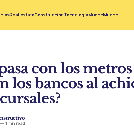
cias
Real estate
Construcción
Tecnología
Mundo
Mundo
pasa con los metros
n los bancos al achi
cursales?
nstructivo
—
1 min read