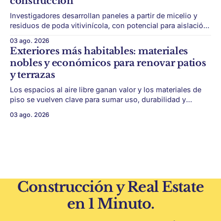
construcción
Investigadores desarrollan paneles a partir de micelio y
residuos de poda vitivinícola, con potencial para aislación
térmica y acústica de menor impacto ambiental. Mendoza
03 ago. 2026
puede convertir un residuo vitivinícola en un material de
Exteriores más habitables: materiales
construcción. El desarrollo parte de restos de poda de vid
nobles y económicos para renovar patios
y micelio, la parte vegetativa de los
y terrazas
Los espacios al aire libre ganan valor y los materiales de
piso se vuelven clave para sumar uso, durabilidad y
estética sin encarar una gran obra. Patios, jardines chicos
03 ago. 2026
y terrazas se volvieron protagonistas de la vivienda.
Después de años en los que el exterior era visto como un
plus,
Construcción y Real Estate
en 1 Minuto.