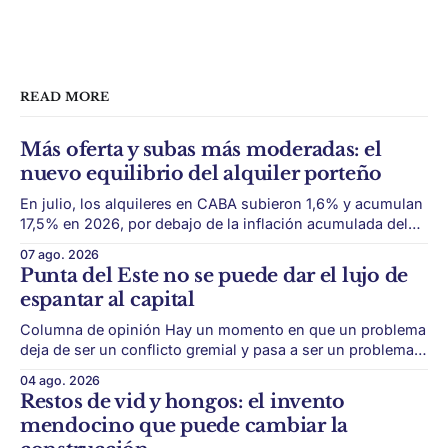
READ MORE
Más oferta y subas más moderadas: el
nuevo equilibrio del alquiler porteño
En julio, los alquileres en CABA subieron 1,6% y acumulan
17,5% en 2026, por debajo de la inflación acumulada del
período. El mercado de alquileres porteño empieza a
07 ago. 2026
mostrar una dinámica distinta. Después del fuerte
Punta del Este no se puede dar el lujo de
reacomodamiento que siguió a la derogación de la Ley de
espantar al capital
Alquileres, la mayor
Columna de opinión Hay un momento en que un problema
deja de ser un conflicto gremial y pasa a ser un problema
de país. Maldonado está en ese punto, y conviene decirlo
04 ago. 2026
sin rodeos: lo que está en juego en Punta del Este no es
Restos de vid y hongos: el invento
una obra, ni una temporada,
mendocino que puede cambiar la