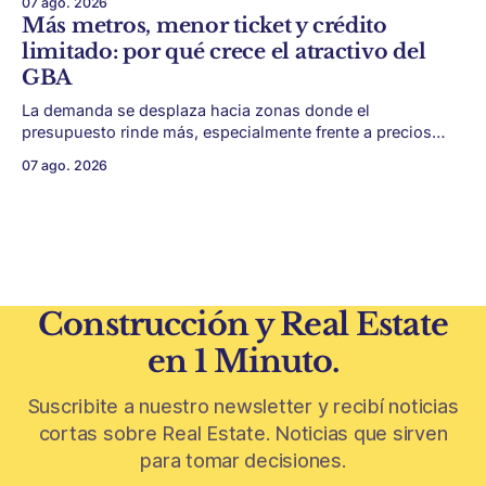
07 ago. 2026
algunas piezas residenciales que cuentan otra historia del
Más metros, menor ticket y crédito
barrio. En medio de torres, edificios nuevos y proyectos
limitado: por qué crece el atractivo del
premium, todavía aparecen casas de más de 100 años
GBA
La demanda se desplaza hacia zonas donde el
presupuesto rinde más, especialmente frente a precios
firmes en CABA y menor acceso al crédito hipotecario. El
07 ago. 2026
Conurbano vuelve a ganar protagonismo en el mapa
inmobiliario. La lógica es simple: con el crédito hipotecario
más limitado y los precios de CABA todavía
Construcción y Real Estate
en 1 Minuto.
Suscribite a nuestro newsletter y recibí noticias
cortas sobre Real Estate. Noticias que sirven
para tomar decisiones.