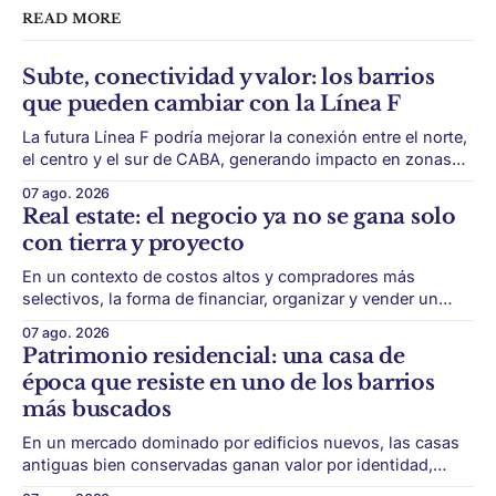
READ MORE
Subte, conectividad y valor: los barrios
que pueden cambiar con la Línea F
La futura Línea F podría mejorar la conexión entre el norte,
el centro y el sur de CABA, generando impacto en zonas
con menor acceso histórico al subte. La infraestructura de
07 ago. 2026
transporte puede cambiar el mapa inmobiliario de una
Real estate: el negocio ya no se gana solo
ciudad. La futura Línea F del subte busca mejorar la
con tierra y proyecto
conexión
En un contexto de costos altos y compradores más
selectivos, la forma de financiar, organizar y vender un
desarrollo puede ser tan importante como la ubicación. El
07 ago. 2026
éxito de un desarrollo inmobiliario ya no depende solo de
Patrimonio residencial: una casa de
conseguir un buen terreno. En un mercado más exigente,
época que resiste en uno de los barrios
la estructura financiera, legal
más buscados
En un mercado dominado por edificios nuevos, las casas
antiguas bien conservadas ganan valor por identidad,
escala y detalles difíciles de replicar. Belgrano conserva