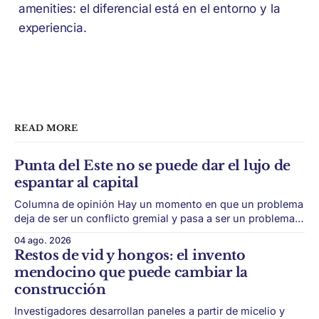
amenities: el diferencial está en el entorno y la
experiencia.
READ MORE
Punta del Este no se puede dar el lujo de
espantar al capital
Columna de opinión Hay un momento en que un problema
deja de ser un conflicto gremial y pasa a ser un problema
de país. Maldonado está en ese punto, y conviene decirlo
04 ago. 2026
sin rodeos: lo que está en juego en Punta del Este no es
Restos de vid y hongos: el invento
una obra, ni una temporada,
mendocino que puede cambiar la
construcción
Investigadores desarrollan paneles a partir de micelio y