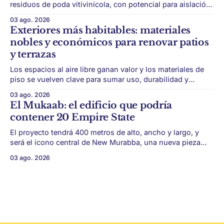
residuos de poda vitivinícola, con potencial para aislación
térmica y acústica de menor impacto ambiental. Mendoza
03 ago. 2026
puede convertir un residuo vitivinícola en un material de
Exteriores más habitables: materiales
construcción. El desarrollo parte de restos de poda de vid
nobles y económicos para renovar patios
y micelio, la parte vegetativa de los
y terrazas
Los espacios al aire libre ganan valor y los materiales de
piso se vuelven clave para sumar uso, durabilidad y
estética sin encarar una gran obra. Patios, jardines chicos
03 ago. 2026
y terrazas se volvieron protagonistas de la vivienda.
El Mukaab: el edificio que podría
Después de años en los que el exterior era visto como un
contener 20 Empire State
plus,
El proyecto tendrá 400 metros de alto, ancho y largo, y
será el ícono central de New Murabba, una nueva pieza
urbana vinculada al plan Visión 2030. Arabia Saudita
03 ago. 2026
avanza con una de las obras más ambiciosas del
urbanismo global. En el corazón de Riad comenzó la
construcción de El