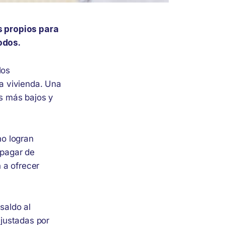
s propios para
odos.
los
la vivienda. Una
os más bajos y
no logran
 pagar de
 a ofrecer
saldo al
justadas por