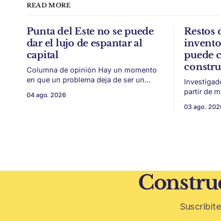
READ MORE
Punta del Este no se puede
Restos 
dar el lujo de espantar al
invent
capital
puede c
constr
Columna de opinión Hay un momento
en que un problema deja de ser un
Investigad
conflicto gremial y pasa a ser un
partir de 
04 ago. 2026
problema de país. Maldonado está en
vitivinícol
03 ago. 202
ese punto, y conviene decirlo sin
térmica y 
rodeos: lo que está en juego en Punta
ambiental. Mendoza puede convertir u
del Este no es una obra, ni una
residuo vit
temporada,
construcción. El desarrollo
restos de p
vegetativa
Construc
Suscribite