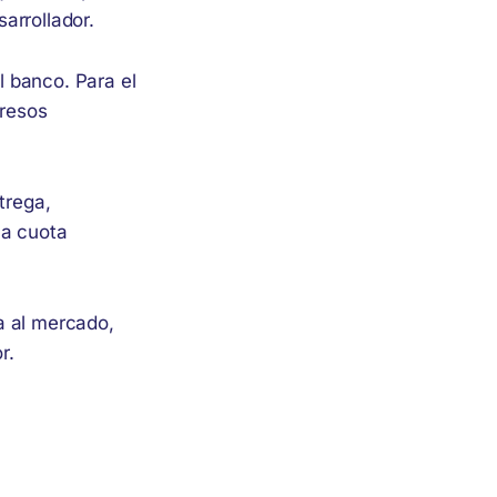
arrollador.
 banco. Para el
gresos
trega,
na cuota
a al mercado,
r.