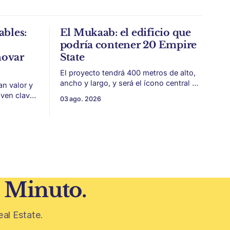
ables:
El Mukaab: el edificio que
podría contener 20 Empire
novar
State
El proyecto tendrá 400 metros de alto,
ancho y largo, y será el ícono central de
an valor y
New Murabba, una nueva pieza urbana
lven clave
03 ago. 2026
vinculada al plan Visión 2030. Arabia
 estética
Saudita avanza con una de las obras
más ambiciosas del urbanismo global.
 volvieron
En el corazón de Riad comenzó la
construcción de El
 era visto
1 Minuto.
eal Estate.