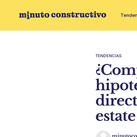
Tenden
TENDENCIAS
¿Comp
hipot
direct
estate
minutoco