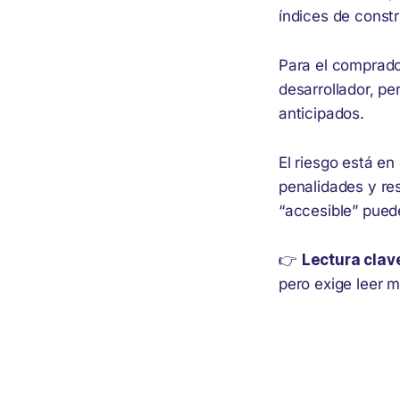
índices de const
Para el comprado
desarrollador, pe
anticipados.
El riesgo está en
penalidades y re
“accesible” puede
👉
Lectura clav
pero exige leer mu