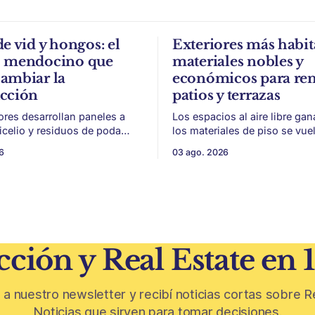
de vid y hongos: el
Exteriores más habit
o mendocino que
materiales nobles y
ambiar la
económicos para re
ucción
patios y terrazas
ores desarrollan paneles a
Los espacios al aire libre gan
micelio y residuos de poda
los materiales de piso se vue
a, con potencial para aislación
para sumar uso, durabilidad y
6
03 ago. 2026
acústica de menor impacto
sin encarar una gran obra. Patios,
n
jardines chicos y terrazas se
ivinícola en un material de
protagonistas de la vivienda. Después
 parte de
de años en los que el exterior
oda de vid y micelio, la parte
como un plus,
 de los
ción y Real Estate en 
 a nuestro newsletter y recibí noticias cortas sobre R
Noticias que sirven para tomar decisiones.