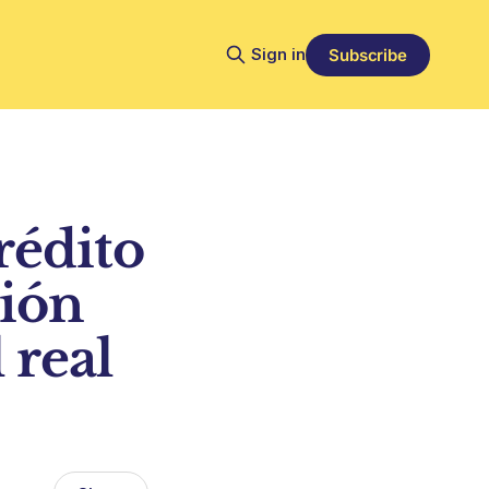
Sign in
Subscribe
rédito
ción
 real