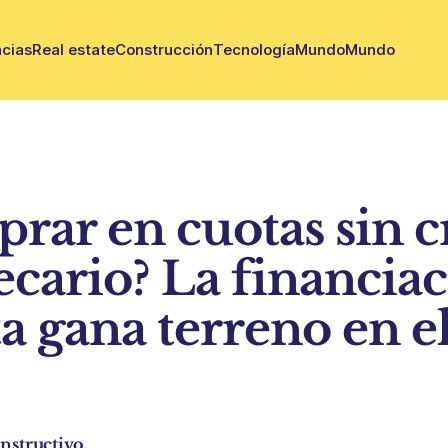
cias
Real estate
Construcción
Tecnología
Mundo
Mundo
rar en cuotas sin c
ecario? La financia
a gana terreno en el
nstructivo