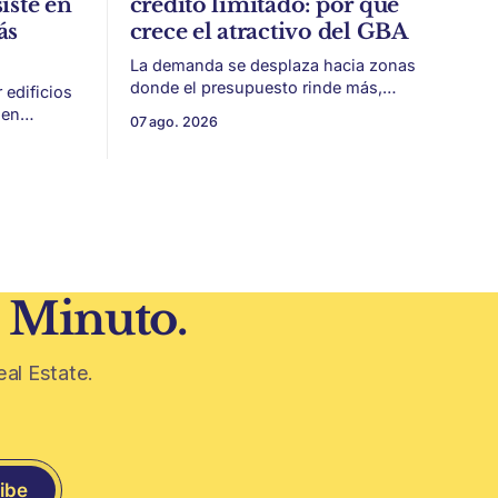
iste en
crédito limitado: por qué
ás
crece el atractivo del GBA
La demanda se desplaza hacia zonas
donde el presupuesto rinde más,
edificios
especialmente frente a precios firmes
ien
07 ago. 2026
en CABA y menor acceso al crédito
identidad,
hipotecario. El Conurbano vuelve a
eplicar.
ganar protagonismo en el mapa
iezas
inmobiliario. La lógica es simple: con el
a historia
crédito hipotecario más limitado y los
precios de CABA todavía
 todavía
0 años
1 Minuto.
eal Estate.
ibe