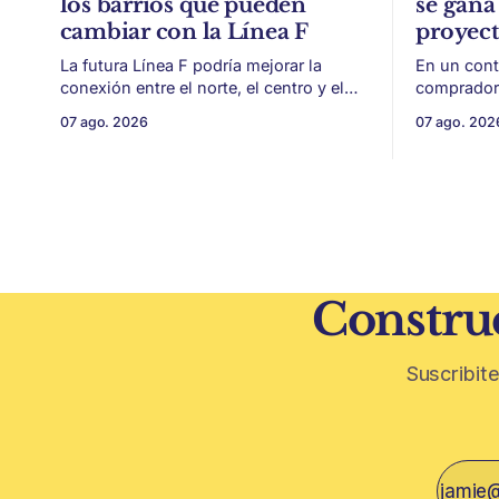
los barrios que pueden
se gana 
cambiar con la Línea F
proyec
La futura Línea F podría mejorar la
En un cont
conexión entre el norte, el centro y el
compradore
sur de CABA, generando impacto en
de financi
07 ago. 2026
07 ago. 202
zonas con menor acceso histórico al
desarrollo
subte. La infraestructura de transporte
como la ubicación.
puede cambiar el mapa inmobiliario de
desarrollo
una ciudad. La futura Línea F del subte
solo de con
busca mejorar la conexión
un mercado
financiera,
Construc
Suscribite