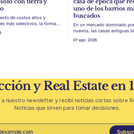
solo con tierra y
casa de época que res
to
uno de los barrios m
buscados
exto de costos altos y
s más selectivos, la forma
En un mercado dominado por 
ar, organizar y vender un
nuevos, las casas antiguas b
6
 puede ser tan importante
conservadas ganan valor por 
07 ago. 2026
 El éxito de un
escala y detalles difíciles de r
 inmobiliario ya no depende
Belgrano conserva algunas p
seguir un buen terreno. En
residenciales que cuentan otr
 más exigente, la estructura
del barrio. En medio de torres, edificios
 legal
nuevos y proyectos premium,
aparecen casas de más de 10
ción y Real Estate en 
 a nuestro newsletter y recibí noticias cortas sobre R
Noticias que sirven para tomar decisiones.
Subscr