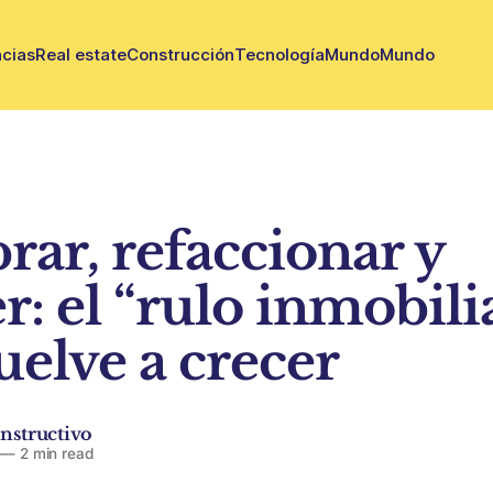
cias
Real estate
Construcción
Tecnología
Mundo
Mundo
ar, refaccionar y
r: el “rulo inmobili
uelve a crecer
nstructivo
—
2 min read