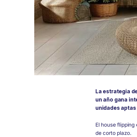
La estrategia d
un año gana int
unidades aptas 
El house flippin
de corto plazo.