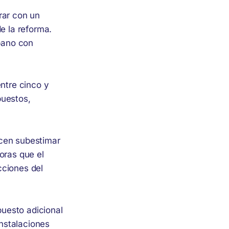
rar con un
 la reforma.
bano con
entre cinco y
puestos,
ecen subestimar
oras que el
cciones del
uesto adicional
nstalaciones