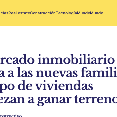
cias
Real estate
Construcción
Tecnología
Mundo
Mundo
rcado inmobiliario 
 a las nuevas famili
ipo de viviendas
zan a ganar terren
nstructivo