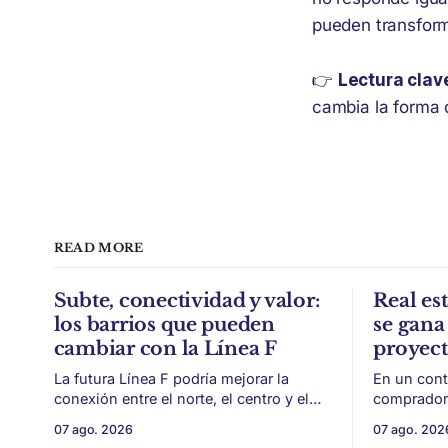
pueden transform
👉
Lectura clav
cambia la forma 
READ MORE
Subte, conectividad y valor:
Real est
los barrios que pueden
se gana 
cambiar con la Línea F
proyec
La futura Línea F podría mejorar la
En un cont
conexión entre el norte, el centro y el
compradore
sur de CABA, generando impacto en
de financi
07 ago. 2026
07 ago. 202
zonas con menor acceso histórico al
desarrollo