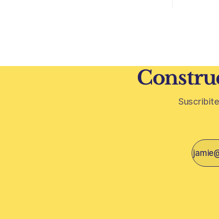
subte. La infraestructura de transporte
como la ubicación.
puede cambiar el mapa inmobiliario de
desarrollo
una ciudad. La futura Línea F del subte
solo de con
busca mejorar la conexión
un mercado
financiera,
Construc
Suscribite