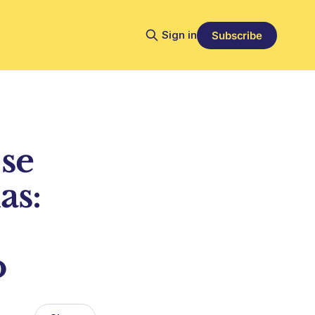
Sign in
Subscribe
se
as:
o