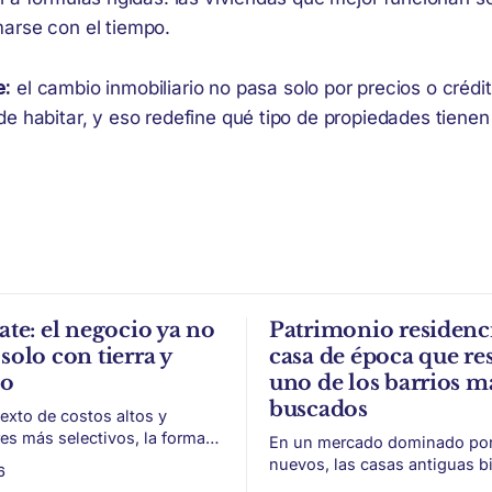
arse con el tiempo.
e:
el cambio inmobiliario no pasa solo por precios o crédi
de habitar, y eso redefine qué tipo de propiedades tien
ate: el negocio ya no
Patrimonio residenci
solo con tierra y
casa de época que res
to
uno de los barrios m
buscados
exto de costos altos y
s más selectivos, la forma
En un mercado dominado por 
ar, organizar y vender un
nuevos, las casas antiguas b
6
 puede ser tan importante
conservadas ganan valor por 