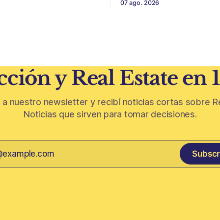
07 ago. 2026
 El éxito de un
escala y detalles difíciles de r
 inmobiliario ya no depende
Belgrano conserva algunas p
seguir un buen terreno. En
residenciales que cuentan otr
 más exigente, la estructura
del barrio. En medio de torres, edificios
 legal
nuevos y proyectos premium,
aparecen casas de más de 10
ción y Real Estate en 
 a nuestro newsletter y recibí noticias cortas sobre R
Noticias que sirven para tomar decisiones.
Subscr