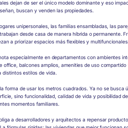
onales dejan de ser el único modelo dominante y eso impa
señan, buscan y venden las propiedades.
gares unipersonales, las familias ensambladas, las parej
trabajan desde casa de manera híbrida o permanente. Fre
zan a priorizar espacios más flexibles y multifuncionales
nota especialmente en departamentos con ambientes int
 office, balcones amplios, amenities de uso compartido
distintos estilos de vida.
a forma de usar los metros cuadrados. Ya no se busca 
ficie, sino funcionalidad, calidad de vida y posibilidad d
entes momentos familiares.
liga a desarrolladores y arquitectos a repensar product
 a fórmulas rígidas: las viviendas que mejor funcionan s