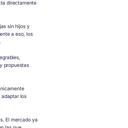
cta directamente
as sin hijos y
nte a eso, los
.
egrables,
 y propuestas
únicamente
e adaptar los
os. El mercado ya
on las que