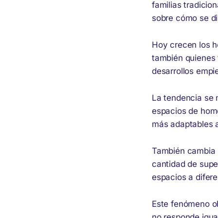
familias tradici
sobre cómo se di
Hoy crecen los ho
también quienes 
desarrollos empie
La tendencia se 
espacios de home
más adaptables a 
También cambia l
cantidad de super
espacios a difer
Este fenómeno ob
no responde igual