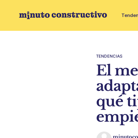
Tenden
TENDENCIAS
El me
adapta
qué t
empie
minutoco