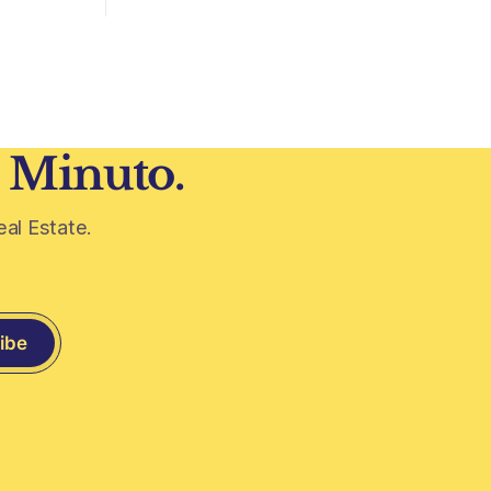
hipotecario. El Conurbano vuelve a
eplicar.
ganar protagonismo en el mapa
iezas
inmobiliario. La lógica es simple: con el
a historia
crédito hipotecario más limitado y los
precios de CABA todavía
 todavía
0 años
1 Minuto.
eal Estate.
ibe