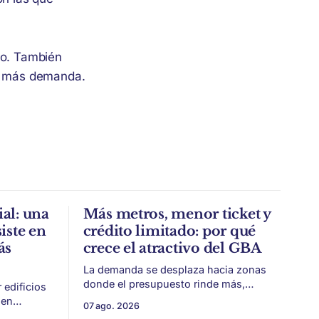
to. También
en más demanda.
al: una
Más metros, menor ticket y
iste en
crédito limitado: por qué
ás
crece el atractivo del GBA
La demanda se desplaza hacia zonas
donde el presupuesto rinde más,
edificios
especialmente frente a precios firmes
ien
07 ago. 2026
en CABA y menor acceso al crédito
identidad,