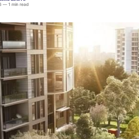
6
—
1 min read