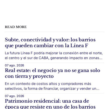
READ MORE
Subte, conectividad y valor: los barrios
que pueden cambiar con la Línea F
La futura Línea F podría mejorar la conexión entre el norte,
el centro y el sur de CABA, generando impacto en zonas
con menor acceso histórico al subte. La infraestructura de
07 ago. 2026
transporte puede cambiar el mapa inmobiliario de una
Real estate: el negocio ya no se gana solo
ciudad. La futura Línea F del subte busca mejorar la
con tierra y proyecto
conexión
En un contexto de costos altos y compradores más
selectivos, la forma de financiar, organizar y vender un
desarrollo puede ser tan importante como la ubicación. El
07 ago. 2026
éxito de un desarrollo inmobiliario ya no depende solo de
Patrimonio residencial: una casa de
conseguir un buen terreno. En un mercado más exigente,
época que resiste en uno de los barrios
la estructura financiera, legal