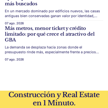
más buscados
En un mercado dominado por edificios nuevos, las casas
antiguas bien conservadas ganan valor por identidad,
escala y detalles difíciles de replicar. Belgrano conserva
07 ago. 2026
algunas piezas residenciales que cuentan otra historia del
Más metros, menor ticket y crédito
barrio. En medio de torres, edificios nuevos y proyectos
limitado: por qué crece el atractivo del
premium, todavía aparecen casas de más de 100 años
GBA
La demanda se desplaza hacia zonas donde el
presupuesto rinde más, especialmente frente a precios
firmes en CABA y menor acceso al crédito hipotecario. El
07 ago. 2026
Conurbano vuelve a ganar protagonismo en el mapa
inmobiliario. La lógica es simple: con el crédito hipotecario
más limitado y los precios de CABA todavía
Construcción y Real Estate
en 1 Minuto.