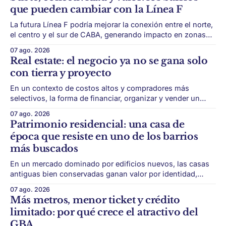
que pueden cambiar con la Línea F
La futura Línea F podría mejorar la conexión entre el norte,
el centro y el sur de CABA, generando impacto en zonas
con menor acceso histórico al subte. La infraestructura de
07 ago. 2026
transporte puede cambiar el mapa inmobiliario de una
Real estate: el negocio ya no se gana solo
ciudad. La futura Línea F del subte busca mejorar la
con tierra y proyecto
conexión
En un contexto de costos altos y compradores más
selectivos, la forma de financiar, organizar y vender un
desarrollo puede ser tan importante como la ubicación. El
07 ago. 2026
éxito de un desarrollo inmobiliario ya no depende solo de
Patrimonio residencial: una casa de
conseguir un buen terreno. En un mercado más exigente,
época que resiste en uno de los barrios
la estructura financiera, legal
más buscados
En un mercado dominado por edificios nuevos, las casas
antiguas bien conservadas ganan valor por identidad,
escala y detalles difíciles de replicar. Belgrano conserva
07 ago. 2026
algunas piezas residenciales que cuentan otra historia del
Más metros, menor ticket y crédito
barrio. En medio de torres, edificios nuevos y proyectos
limitado: por qué crece el atractivo del
premium, todavía aparecen casas de más de 100 años
GBA