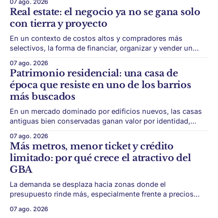
07 ago. 2026
transporte puede cambiar el mapa inmobiliario de una
Real estate: el negocio ya no se gana solo
ciudad. La futura Línea F del subte busca mejorar la
con tierra y proyecto
conexión
En un contexto de costos altos y compradores más
selectivos, la forma de financiar, organizar y vender un
desarrollo puede ser tan importante como la ubicación. El
07 ago. 2026
éxito de un desarrollo inmobiliario ya no depende solo de
Patrimonio residencial: una casa de
conseguir un buen terreno. En un mercado más exigente,
época que resiste en uno de los barrios
la estructura financiera, legal
más buscados
En un mercado dominado por edificios nuevos, las casas
antiguas bien conservadas ganan valor por identidad,
escala y detalles difíciles de replicar. Belgrano conserva
07 ago. 2026
algunas piezas residenciales que cuentan otra historia del
Más metros, menor ticket y crédito
barrio. En medio de torres, edificios nuevos y proyectos
limitado: por qué crece el atractivo del
premium, todavía aparecen casas de más de 100 años
GBA
La demanda se desplaza hacia zonas donde el
presupuesto rinde más, especialmente frente a precios
firmes en CABA y menor acceso al crédito hipotecario. El
07 ago. 2026
Conurbano vuelve a ganar protagonismo en el mapa